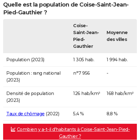
Quelle est la population de Coise-Saint-Jean-
Pied-Gauthier ?
Coise-
Saint-Jean-
Moyenne
Pied-
des villes
Gauthier
Population (2023)
1 305 hab.
1 994 hab.
Population : rang national
n°7 956
-
(2023)
Densité de population
126 hab/km²
168 hab/km²
(2023)
Taux de chômage
(2022)
5,4 %
8,8 %
Combien y a-t-il d'habitants à Coise-Saint-Jean-Pied-
Gauthier ?