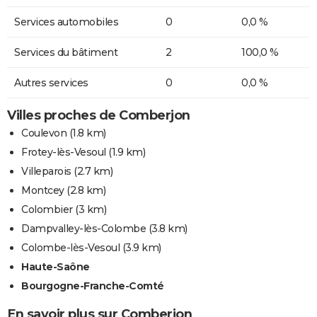
Services automobiles
0
0,0 %
Services du bâtiment
2
100,0 %
Autres services
0
0,0 %
Villes proches de Comberjon
Coulevon
(1.8 km)
Frotey-lès-Vesoul
(1.9 km)
Villeparois
(2.7 km)
Montcey
(2.8 km)
Colombier
(3 km)
Dampvalley-lès-Colombe
(3.8 km)
Colombe-lès-Vesoul
(3.9 km)
Haute-Saône
Bourgogne-Franche-Comté
En savoir plus sur Comberjon