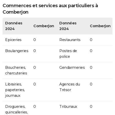
Commerces et services aux particuliers à
Comberjon
Données
Données
Comberjon
Comberjon
2024
2024
Epiceries
0
Restaurants
0
Boulangeries
0
Postes de
0
police
Boucheries,
0
Gendarmeries
0
charcuteries
Librairies,
0
Agences du
0
papeteries,
Trésor
journaux
Drogueries,
0
Tribunaux
0
quincalleries,