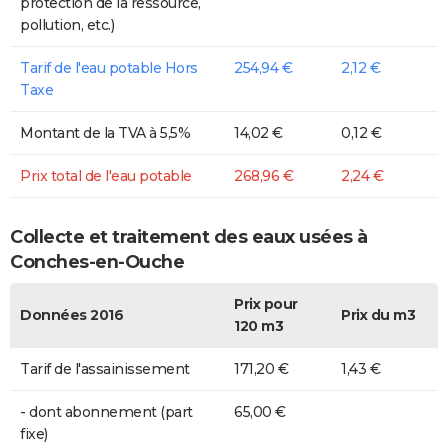
protection de la ressource,
pollution, etc.)
Tarif de l'eau potable Hors
254,94 €
2,12 €
Taxe
Montant de la TVA à 5,5%
14,02 €
0,12 €
Prix total de l'eau potable
268,96 €
2,24 €
Collecte et traitement des eaux usées à
Conches-en-Ouche
Prix pour
Données 2016
Prix du m3
120 m3
Tarif de l'assainissement
171,20 €
1,43 €
- dont abonnement (part
65,00 €
fixe)