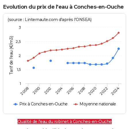
Evolution du prix de l'eau à Conches-en-Ouche
(source : Linternaute.com d'après l'ONSEA)
3
Tarif de l'eau (€/m3)
2,5
2
1,5
1
2016
2014
2024
2012
2022
2010
2020
2008
2018
Prix à Conches-en-Ouche
Moyenne nationale
Qualité de l'eau du robinet à Conches-en-Ouche