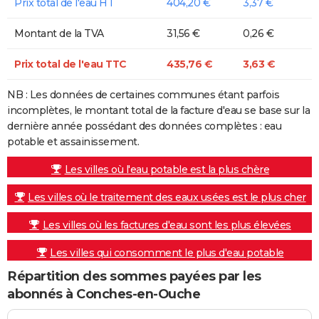
Prix total de l'eau HT
404,20 €
3,37 €
Montant de la TVA
31,56 €
0,26 €
Prix total de l'eau TTC
435,76 €
3,63 €
NB : Les données de certaines communes étant parfois
incomplètes, le montant total de la facture d'eau se base sur la
dernière année possédant des données complètes : eau
potable et assainissement.
Les villes où l'eau potable est la plus chère
Les villes où le traitement des eaux usées est le plus cher
Les villes où les factures d'eau sont les plus élevées
Les villes qui consomment le plus d'eau potable
Répartition des sommes payées par les
abonnés à Conches-en-Ouche