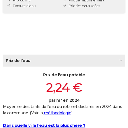
Prix du m3
Prix de l'abonnement
City break
Voyage de noces
Climat
Destinations
Voyage nature
Forum
+
Facture d'eau
Prix des eaux usées
PHOTO
GUIDES D'ACHAT
BONS PLANS
CARTE DE VOEUX
Carte Bonne année
Carte Pâques
Carte de Noël
Carte Saint-Valentin
Carte d'anniversaire
DICTIONNAIRE
Prix de l'eau
Biographies
Expressions
Dictionnaire
Citations
Proverbes
PROGRAMME TV
Prix de l'eau potable
COPAINS D'AVANT
2,24 €
Se connecter
Collèges
Universités
Service militaire
S'inscrire
Lycées
Primaires
Entreprises
Avis de recherche
AVIS DE DÉCÈS
FORUM
par m³ en 2024
Moyenne des tarifs de l'eau du robinet déclarés en 2024 dans
Lifestyle
Sport
Television
Cinema
Bricolage
Culture
Auto
Voyage
la commune. (Voir la
méthodologie
)
Dans quelle ville l'eau est la plus chère ?