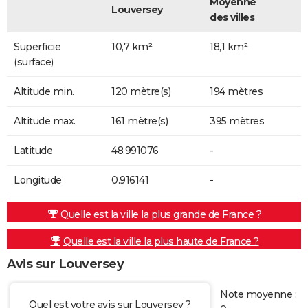
Moyenne
Louversey
des villes
Superficie
10,7 km²
18,1 km²
(surface)
Altitude min.
120 mètre(s)
194 mètres
Altitude max.
161 mètre(s)
395 mètres
Latitude
48.991076
-
Longitude
0.916141
-
Quelle est la ville la plus grande de France ?
Quelle est la ville la plus haute de France ?
Avis sur Louversey
Note moyenne :
Quel est votre avis sur Louversey ?