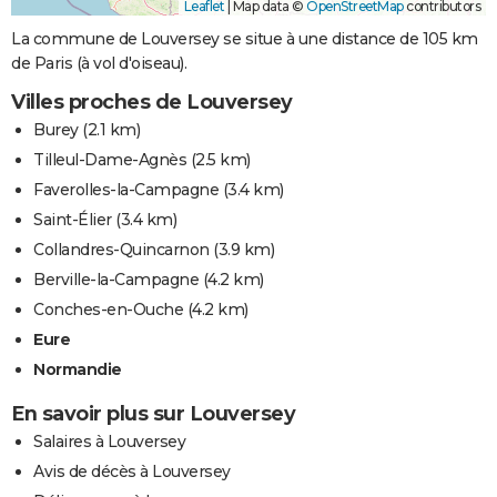
Leaflet
|
Map data ©
OpenStreetMap
contributors
La commune de Louversey se situe à une distance de 105 km
de Paris (à vol d'oiseau).
Villes proches de Louversey
Burey
(2.1 km)
Tilleul-Dame-Agnès
(2.5 km)
Faverolles-la-Campagne
(3.4 km)
Saint-Élier
(3.4 km)
Collandres-Quincarnon
(3.9 km)
Berville-la-Campagne
(4.2 km)
Conches-en-Ouche
(4.2 km)
Eure
Normandie
En savoir plus sur Louversey
Salaires à Louversey
Avis de décès à Louversey