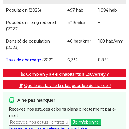
Population (2023)
497 hab.
1 994 hab.
Population : rang national
n°16 663
-
(2023)
Densité de population
46 hab/km²
168 hab/km²
(2023)
Taux de chômage
(2022)
6,7 %
8,8 %
Combien y a-t-il d'habitants à Louversey ?
Quelle est la ville la plus peuplée de France ?
A ne pas manquer
Recevez nos astuces et bons plans directement par e-
mail.
Je m'abonne
En savoir plus sur notre politique de confidentialité