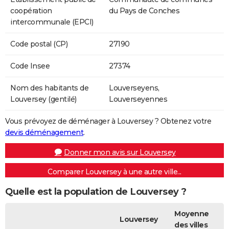
coopération
du Pays de Conches
intercommunale (EPCI)
Code postal (CP)
27190
Code Insee
27374
Nom des habitants de
Louverseyens,
Louversey (gentilé)
Louverseyennes
Vous prévoyez de déménager à Louversey ? Obtenez votre
devis déménagement
.
Donner mon avis sur Louversey
Comparer Louversey à une autre ville...
Quelle est la population de Louversey ?
Moyenne
Louversey
des villes