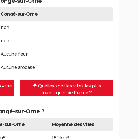
Congé-sur-Orne
Congé-sur-Orne
non
non
Aucune fleur
Aucune arobase
n vivre
Quelles sont les villes les plus
touristiques de France ?
Congé-sur-Orne ?
é-sur-Orne
Moyenne des villes
km²
18,1 km²