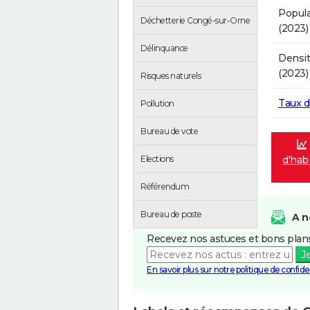
Popula
Déchetterie Congé-sur-Orne
(2023)
Délinquance
Densit
(2023)
Risques naturels
Taux 
Pollution
Bureau de vote
d'hab
Elections
Référendum
Bureau de poste
A n
Recevez nos astuces et bons plans
J
En savoir plus sur notre politique de confiden