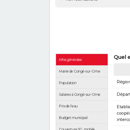
Quel e
Infos générales
Mairie de Congé-sur-Orne
Régio
Population
Dépar
Salaires à Congé-sur-Orne
Prix de l'eau
Etabli
coopér
Budget municipal
inter
Couverture 5G, mobile