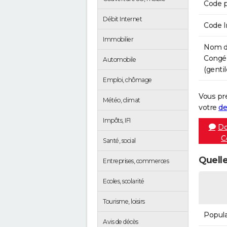
Code p
Débit Internet
Code 
Immobilier
Nom de
Congé
Automobile
(gentil
Emploi, chômage
Vous pr
Météo, climat
votre
de
Impôts, IFI
Do
C
Santé, social
Quelle
Entreprises, commerces
Ecoles, scolarité
Tourisme, loisirs
Popula
Avis de décès