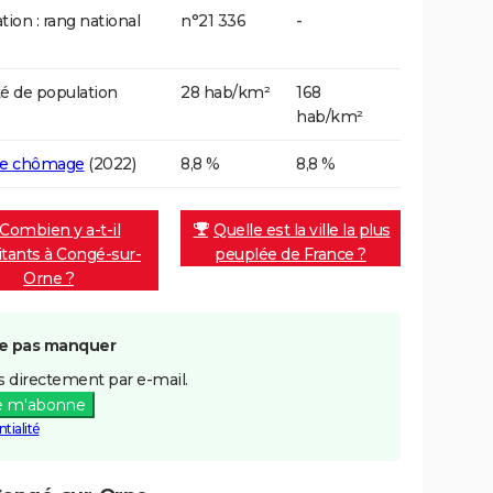
tion : rang national
n°21 336
-
é de population
28 hab/km²
168
hab/km²
de chômage
(2022)
8,8 %
8,8 %
Combien y a-t-il
Quelle est la ville la plus
itants à Congé-sur-
peuplée de France ?
Orne ?
e pas manquer
 directement par e-mail.
e m'abonne
tialité