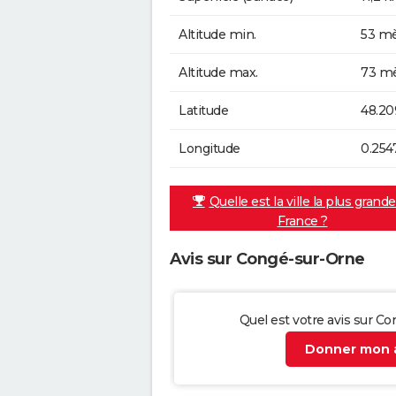
Altitude min.
53 mè
Altitude max.
73 mè
Latitude
48.20
Longitude
0.254
Quelle est la ville la plus grand
France ?
Avis sur Congé-sur-Orne
Quel est votre avis sur C
Donner mon a