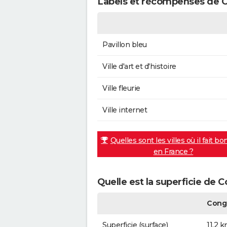
Labels et récompenses de 
Pavillon bleu
Ville d'art et d'histoire
Ville fleurie
Ville internet
Quelles sont les villes où il fait bo
en France ?
Quelle est la superficie de 
Cong
Superficie (surface)
11,2 