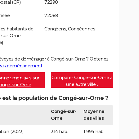
ostal (CP)
72290
Insee
72088
s habitants de
Congéens, Congéennes
-sur-Orne
é)
évoyez de déménager à Congé-sur-Orne ? Obtenez
vis déménagement
.
Comparer Congé-sur-Orne à
nner mon avis sur
une autre ville...
ongé-sur-Orne
 est la population de Congé-sur-Orne ?
Congé-sur-
Moyenne
Orne
des villes
tion (2023)
314 hab.
1 994 hab.