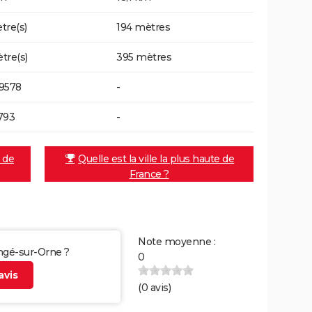
tre(s)
194 mètres
tre(s)
395 mètres
9578
-
793
-
e de
Quelle est la ville la plus haute de
France ?
Note moyenne :
ongé-sur-Orne ?
0
vis
(
0
avis)