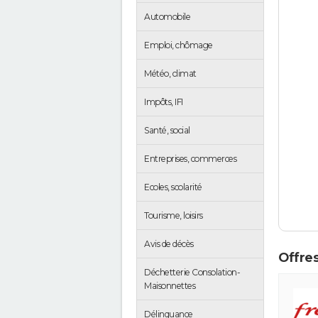
Automobile
Emploi, chômage
Météo, climat
Impôts, IFI
Santé, social
Entreprises, commerces
Ecoles, scolarité
Tourisme, loisirs
Avis de décès
Offres
Déchetterie Consolation-
Maisonnettes
Délinquance