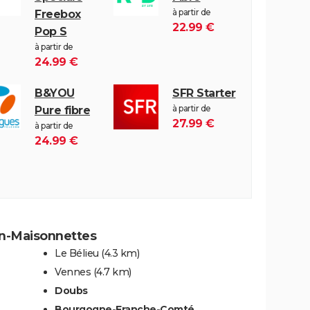
à partir de
Freebox
22.99 €
Pop S
à partir de
24.99 €
B&YOU
SFR Starter
à partir de
Pure fibre
27.99 €
à partir de
24.99 €
on-Maisonnettes
Le Bélieu
(4.3 km)
Vennes
(4.7 km)
Doubs
Bourgogne-Franche-Comté