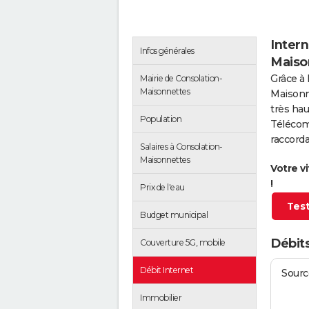
Intern
Infos générales
Maiso
Grâce à 
Mairie de Consolation-
Maisonnettes
Maisonn
très hau
Population
Télécom
raccorda
Salaires à Consolation-
Maisonnettes
Votre v
!
Prix de l'eau
Test
Budget municipal
Débit
Couverture 5G, mobile
Débit Internet
Source
Immobilier