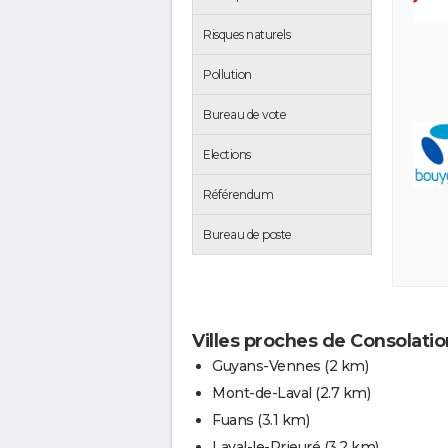
Risques naturels
Pollution
Bureau de vote
Elections
Référendum
Bureau de poste
Villes proches de Consolati
Guyans-Vennes
(2 km)
Mont-de-Laval
(2.7 km)
Fuans
(3.1 km)
Laval-le-Prieuré
(3.2 km)