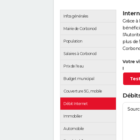
Inter
Infos générales
Grâce à 
bénéfici
Mairie de Corbonod
l'Autor
Population
plus de 
Corbono
Salaires à Corbonod
Votre v
Prix de l'eau
!
Test
Budget municipal
Couverture 5G, mobile
Débit
Débit Internet
Source
Immobilier
Automobile