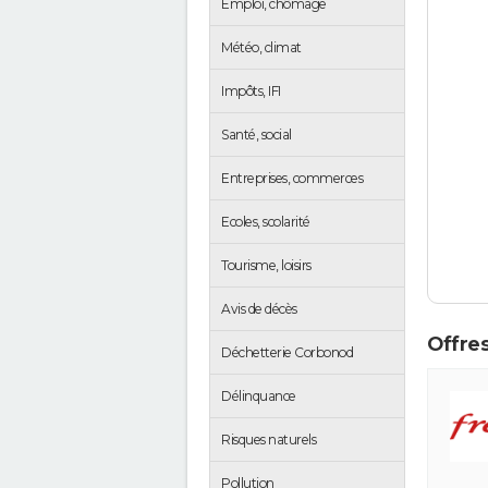
Emploi, chômage
Météo, climat
Impôts, IFI
Santé, social
Entreprises, commerces
Ecoles, scolarité
Tourisme, loisirs
Avis de décès
Offres
Déchetterie Corbonod
Délinquance
Risques naturels
Pollution