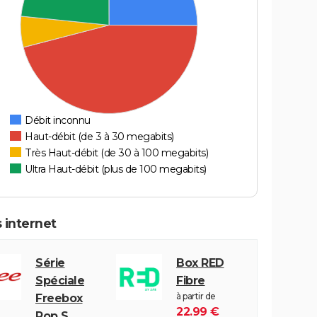
Débit inconnu
Haut-débit (de 3 à 30 megabits)
Très Haut-débit (de 30 à 100 megabits)
Ultra Haut-débit (plus de 100 megabits)
 internet
Série
Box RED
Spéciale
Fibre
à partir de
Freebox
22.99 €
Pop S