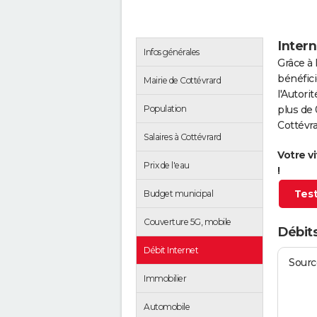
Intern
Infos générales
Grâce à 
bénéfici
Mairie de Cottévrard
l'Autor
Population
plus de 
Cottévra
Salaires à Cottévrard
Votre v
Prix de l'eau
!
Test
Budget municipal
Couverture 5G, mobile
Débits
Débit Internet
Source
Immobilier
Automobile