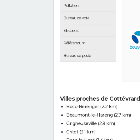
Pollution
Bureau de vote
Elections
Référendum
Bureau de poste
Villes proches de Cottévrard
Bosc-Bérenger
(2.2 km)
Beaumont-le-Hareng
(2.7 km)
Grigneuseville
(2.9 km)
Critot
(3.1 km)