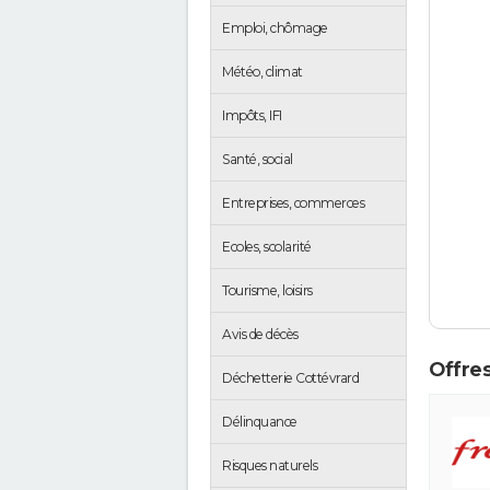
Emploi, chômage
Météo, climat
Impôts, IFI
Santé, social
Entreprises, commerces
Ecoles, scolarité
Tourisme, loisirs
Avis de décès
Offres
Déchetterie Cottévrard
Délinquance
Risques naturels