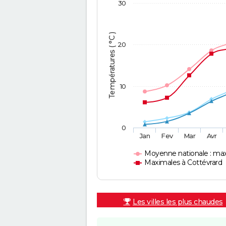
30
Températures ( °C )
20
10
0
Jan
Fev
Mar
Avr
Moyenne nationale : ma
Maximales à Cottévrard
Les villes les plus chaudes