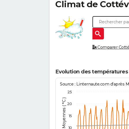
Climat de
Cottév
Comparer Cottévr
Evolution des températures 
Source : Linternaute.com d'après 
25
Températures Moyennes ( °C )
20
15
10