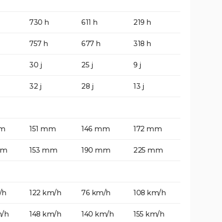
730 h
611 h
219 h
757 h
677 h
318 h
30 j
25 j
9 j
32 j
28 j
13 j
mm
151 mm
146 mm
172 mm
mm
153 mm
190 mm
225 mm
/h
122 km/h
76 km/h
108 km/h
m/h
148 km/h
140 km/h
155 km/h