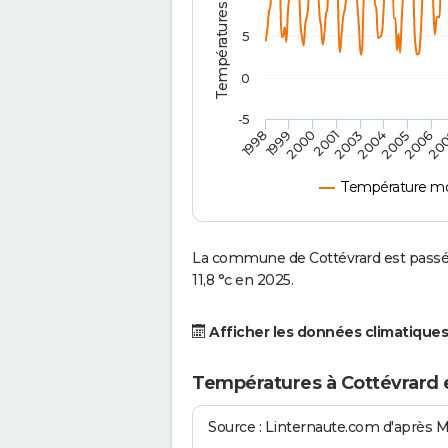
5
0
-5
2001
2003
2004
2005
1998
2006
1999
20
2000
Température mo
La commune de Cottévrard est passé
11,8 °c en 2025.
Afficher les données climatiques
Températures à Cottévrard 
Source : Linternaute.com d'après 