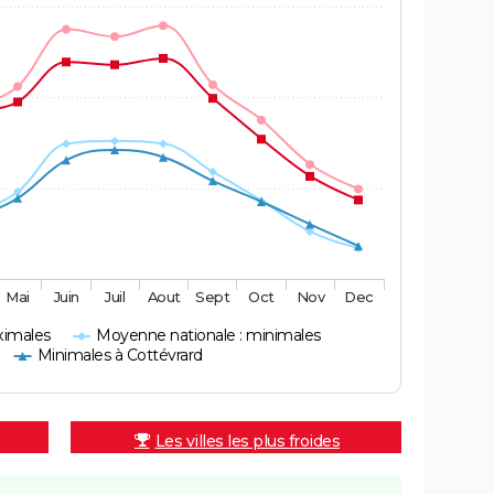
Mai
Juin
Juil
Aout
Sept
Oct
Nov
Dec
ximales
Moyenne nationale : minimales
Minimales à Cottévrard
Les villes les plus froides