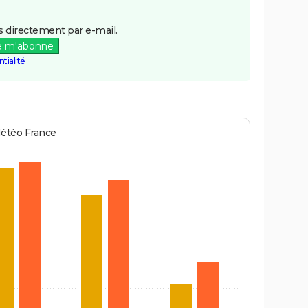
 directement par e-mail.
e m'abonne
tialité
Météo France