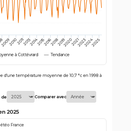
2010
2019
2011
2020
2013
2021
2023
2014
2015
2024
08
2016
2025
2009
2018
yenne à Cottévrard
Tendance
e d'une température moyenne de 10,7 °c en 1998 à
Comparer avec
 de
en 2025
Météo France