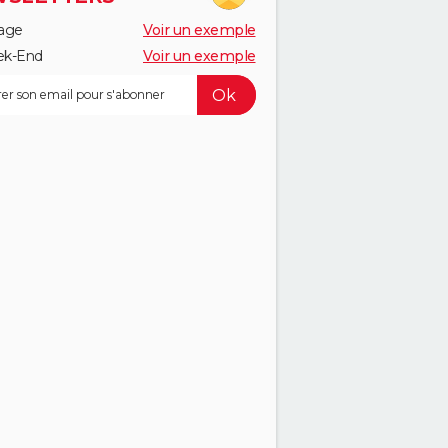
age
Voir un exemple
k-End
Voir un exemple