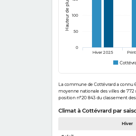
Hauteur de pluie (mm)
100
50
0
Hiver 2025
Prin
Cottévr
La commune de Cottévrard a connu 66
moyenne nationale des villes de 772 mi
position n°20 843 du classement de
Climat à Cottévrard par sais
Hiver