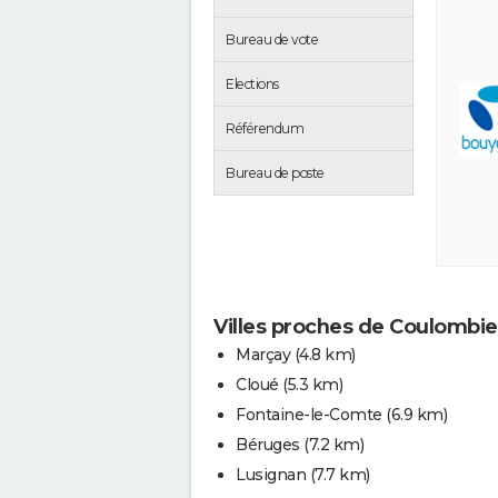
Bureau de vote
Elections
Référendum
Bureau de poste
Villes proches de Coulombie
Marçay
(4.8 km)
Cloué
(5.3 km)
Fontaine-le-Comte
(6.9 km)
Béruges
(7.2 km)
Lusignan
(7.7 km)