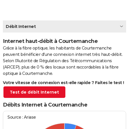
City break
Voyage de noces
Climat
Destinations
Voyage nature
Forum
+
PHOTO
GUIDES D'ACHAT
Débit Internet
BONS PLANS
Internet haut-débit à Courtemanche
CARTE DE VOEUX
Grâce à la fibre optique, les habitants de Courtemanche
Carte Bonne année
Carte Pâques
Carte de Noël
Carte Saint-Valentin
Carte d'anniversaire
DICTIONNAIRE
peuvent bénéficier d'une connexion internet très haut-débit.
Selon l'Autorité de Régulation des Télécommunications
Biographies
Expressions
Dictionnaire
Citations
Proverbes
PROGRAMME TV
(ARCEP), plus de 0 % des locaux sont raccordables à la fibre
optique à Courtemanche.
COPAINS D'AVANT
Votre vitesse de connexion est-elle rapide ? Faites le test !
Se connecter
Collèges
Universités
Service militaire
S'inscrire
Lycées
Primaires
Entreprises
Avis de recherche
AVIS DE DÉCÈS
Test de débit Internet
FORUM
Débits Internet à Courtemanche
Lifestyle
Sport
Television
Cinema
Bricolage
Culture
Auto
Voyage
Source : Ariase