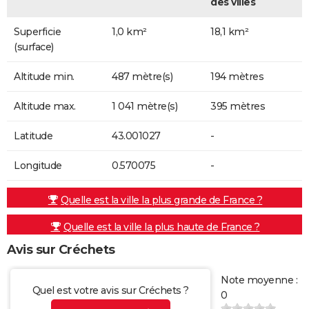
des villes
Superficie
1,0 km²
18,1 km²
(surface)
Altitude min.
487 mètre(s)
194 mètres
Altitude max.
1 041 mètre(s)
395 mètres
Latitude
43.001027
-
Longitude
0.570075
-
Quelle est la ville la plus grande de France ?
Quelle est la ville la plus haute de France ?
Avis sur Créchets
Note moyenne :
Quel est votre avis sur Créchets ?
0