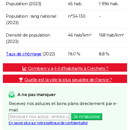
Population (2023)
45 hab.
1 994 hab.
Population : rang national
n°34 130
-
(2023)
Densité de population
46 hab/km²
168 hab/km²
(2023)
Taux de chômage
(2022)
19,0 %
8,8 %
Combien y a-t-il d'habitants à Créchets ?
Quelle est la ville la plus peuplée de France ?
A ne pas manquer
Recevez nos astuces et bons plans directement par e-
mail.
Je m'abonne
En savoir plus sur notre politique de confidentialité