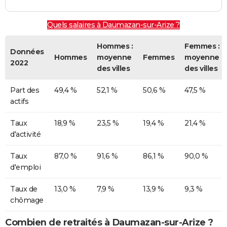
Quels salaires à Daumazan-sur-Arize ?
Hommes :
Femmes :
Données
Hommes
moyenne
Femmes
moyenne
2022
des villes
des villes
Part des
49,4 %
52,1 %
50,6 %
47,5 %
actifs
Taux
18,9 %
23,5 %
19,4 %
21,4 %
d'activité
Taux
87,0 %
91,6 %
86,1 %
90,0 %
d'emploi
Taux de
13,0 %
7,9 %
13,9 %
9,3 %
chômage
Combien de retraités à Daumazan-sur-Arize ?