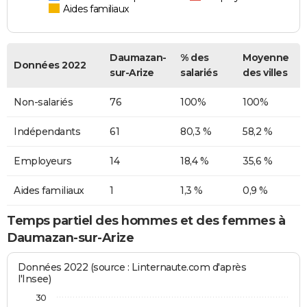
Aides familiaux
Daumazan-
% des
Moyenne
Données 2022
sur-Arize
salariés
des villes
Non-salariés
76
100%
100%
Indépendants
61
80,3 %
58,2 %
Employeurs
14
18,4 %
35,6 %
Aides familiaux
1
1,3 %
0,9 %
Temps partiel des hommes et des femmes à
Daumazan-sur-Arize
Données 2022 (source : Linternaute.com d'après
l'Insee)
30