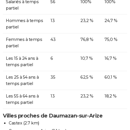
Salariés à temps
56
100%
100%
partiel
Hommes à temps
13
23,2 %
24,7 %
partiel
Femmes à temps
43
76,8 %
75,0 %
partiel
Les 15 à 24 ans à
6
10,7 %
16,7 %
temps partiel
Les 25 à 54 ans à
35
62,5 %
60,1 %
temps partiel
Les 55 à 64 ans à
13
23,2 %
18,2 %
temps partiel
Villes proches de Daumazan-sur-Arize
Castex
(2.7 km)