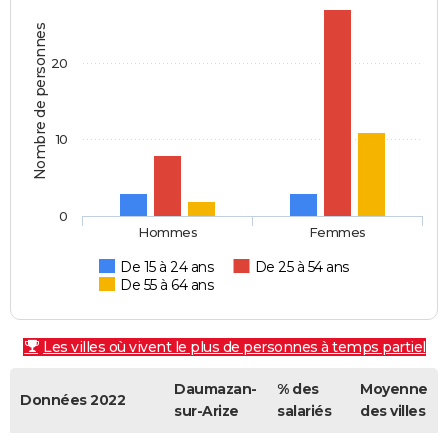
Nombre de personnes
20
10
0
Hommes
Femmes
De 15 à 24 ans
De 25 à 54 ans
De 55 à 64 ans
Les villes où vivent le plus de personnes à temps partiel
Daumazan-
% des
Moyenne
Données 2022
sur-Arize
salariés
des villes