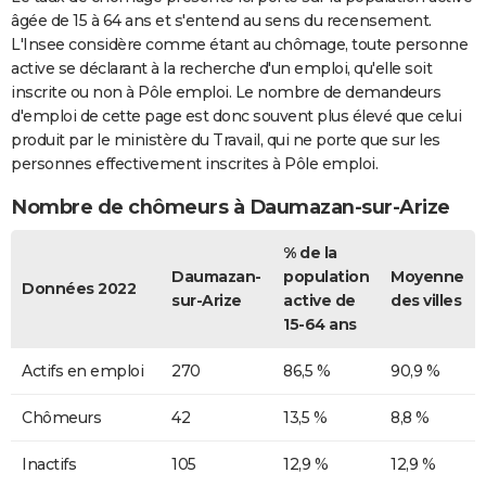
âgée de 15 à 64 ans et s'entend au sens du recensement.
L'Insee considère comme étant au chômage, toute personne
active se déclarant à la recherche d'un emploi, qu'elle soit
inscrite ou non à Pôle emploi. Le nombre de demandeurs
d'emploi de cette page est donc souvent plus élevé que celui
produit par le ministère du Travail, qui ne porte que sur les
personnes effectivement inscrites à Pôle emploi.
Nombre de chômeurs à Daumazan-sur-Arize
% de la
Daumazan-
population
Moyenne
Données 2022
sur-Arize
active de
des villes
15-64 ans
Actifs en emploi
270
86,5 %
90,9 %
Chômeurs
42
13,5 %
8,8 %
Inactifs
105
12,9 %
12,9 %