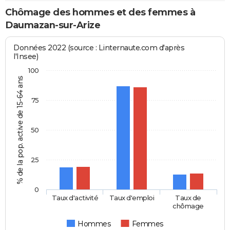
Chômage des hommes et des femmes à
Daumazan-sur-Arize
Données 2022 (source : Linternaute.com d'après
l'Insee)
100
% de la pop. active de 15-64 ans
75
50
25
0
Taux d'activité
Taux d'emploi
Taux de
chômage
Hommes
Femmes