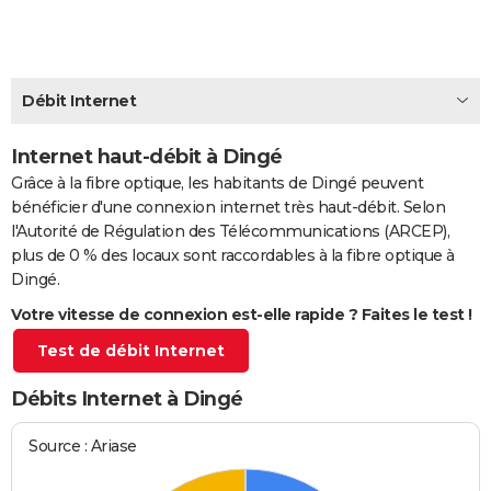
City break
Voyage de noces
Climat
Destinations
Voyage nature
Forum
+
PHOTO
GUIDES D'ACHAT
Débit Internet
BONS PLANS
Internet haut-débit à Dingé
CARTE DE VOEUX
Grâce à la fibre optique, les habitants de Dingé peuvent
Carte Bonne année
Carte Pâques
Carte de Noël
Carte Saint-Valentin
Carte d'anniversaire
DICTIONNAIRE
bénéficier d'une connexion internet très haut-débit. Selon
l'Autorité de Régulation des Télécommunications (ARCEP),
Biographies
Expressions
Dictionnaire
Citations
Proverbes
PROGRAMME TV
plus de 0 % des locaux sont raccordables à la fibre optique à
Dingé.
COPAINS D'AVANT
Votre vitesse de connexion est-elle rapide ? Faites le test !
Se connecter
Collèges
Universités
Service militaire
S'inscrire
Lycées
Primaires
Entreprises
Avis de recherche
AVIS DE DÉCÈS
Test de débit Internet
FORUM
Débits Internet à Dingé
Lifestyle
Sport
Television
Cinema
Bricolage
Culture
Auto
Voyage
Source : Ariase