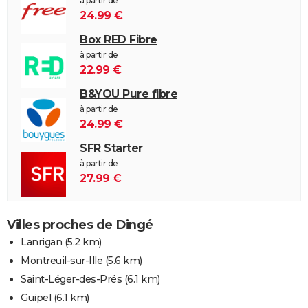
à partir de
24.99 €
Box RED Fibre
à partir de
22.99 €
B&YOU Pure fibre
à partir de
24.99 €
SFR Starter
à partir de
27.99 €
Villes proches de Dingé
Lanrigan
(5.2 km)
Montreuil-sur-Ille
(5.6 km)
Saint-Léger-des-Prés
(6.1 km)
Guipel
(6.1 km)