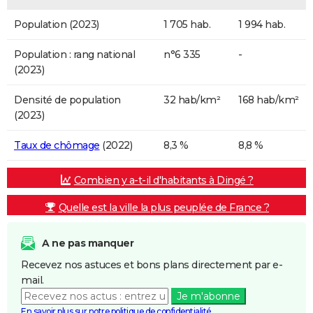
Population (2023)
1 705 hab.
1 994 hab.
Population : rang national
n°6 335
-
(2023)
Densité de population
32 hab/km²
168 hab/km²
(2023)
Taux de chômage
(2022)
8,3 %
8,8 %
Combien y a-t-il d'habitants à Dingé ?
Quelle est la ville la plus peuplée de France ?
A ne pas manquer
Recevez nos astuces et bons plans directement par e-
mail.
Je m'abonne
En savoir plus sur notre politique de confidentialité