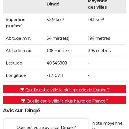
Moyenne
Dingé
des villes
Superficie
52,9 km²
18,1 km²
(surface)
Altitude min.
54 mètre(s)
194 mètres
Altitude max.
108 mètre(s)
395 mètres
Latitude
48.346888
-
Longitude
-1.710711
-
Quelle est la ville la plus grande de France ?
Quelle est la ville la plus haute de France ?
Avis sur Dingé
Note moyenne :
Quel est votre avis sur Dingé ?