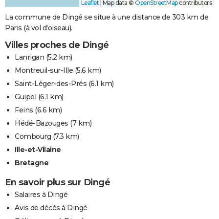
Leaflet
|
Map data ©
OpenStreetMap
contributors
La commune de Dingé se situe à une distance de 303 km de
Paris (à vol d'oiseau).
Villes proches de Dingé
Lanrigan
(5.2 km)
Montreuil-sur-Ille
(5.6 km)
Saint-Léger-des-Prés
(6.1 km)
Guipel
(6.1 km)
Feins
(6.6 km)
Hédé-Bazouges
(7 km)
Combourg
(7.3 km)
Ille-et-Vilaine
Bretagne
En savoir plus sur Dingé
Salaires à Dingé
Avis de décès à Dingé