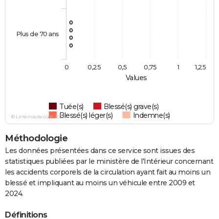
0
0
Plus de 70 ans
0
0
0
0,25
0,5
0,75
1
1,25
Values
Tuée(s)
Blessé(s) grave(s)
Blessé(s) léger(s)
Indemne(s)
© Linternaute.com 2026
Méthodologie
Les données présentées dans ce service sont issues des
statistiques publiées par le ministère de l'Intérieur concernant
les accidents corporels de la circulation ayant fait au moins un
blessé et impliquant au moins un véhicule entre 2009 et
2024.
Définitions