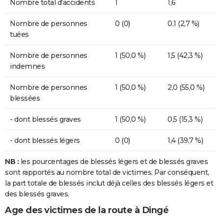
Nombre total d'accidents
1
1,6
Nombre de personnes
0 (0)
0,1 (2,7 %)
tuées
Nombre de personnes
1 (50,0 %)
1,5 (42,3 %)
indemnes
Nombre de personnes
1 (50,0 %)
2,0 (55,0 %)
blessées
- dont blessés graves
1 (50,0 %)
0,5 (15,3 %)
- dont blessés légers
0 (0)
1,4 (39,7 %)
NB :
les pourcentages de blessés légers et de blessés graves
sont rapportés au nombre total de victimes. Par conséquent,
la part totale de blessés inclut déjà celles des blessés légers et
des blessés graves.
Age des victimes de la route à Dingé