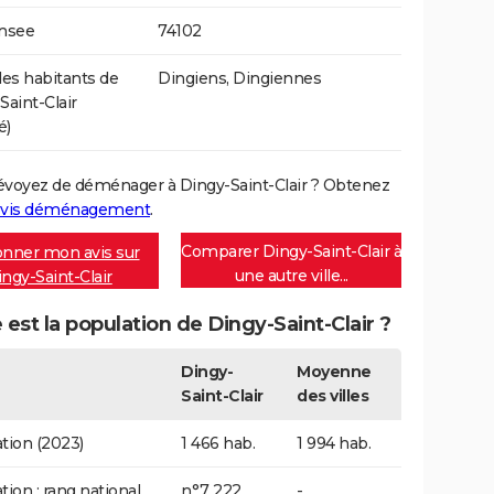
Insee
74102
s habitants de
Dingiens, Dingiennes
Saint-Clair
é)
évoyez de déménager à Dingy-Saint-Clair ? Obtenez
vis déménagement
.
Comparer Dingy-Saint-Clair à
nner mon avis sur
une autre ville...
ngy-Saint-Clair
 est la population de Dingy-Saint-Clair ?
Dingy-
Moyenne
Saint-Clair
des villes
tion (2023)
1 466 hab.
1 994 hab.
tion : rang national
n°7 222
-