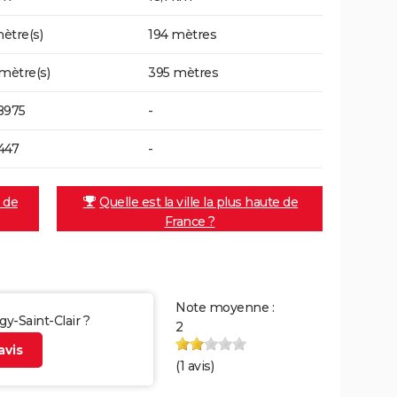
ètre(s)
194 mètres
 mètre(s)
395 mètres
8975
-
447
-
e de
Quelle est la ville la plus haute de
France ?
Note moyenne :
gy-Saint-Clair ?
2
vis
(
1
avis)