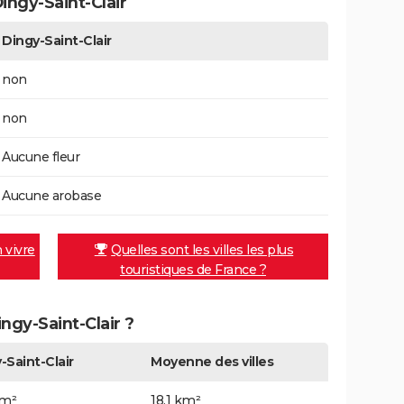
ngy-Saint-Clair
Dingy-Saint-Clair
non
non
Aucune fleur
Aucune arobase
n vivre
Quelles sont les villes les plus
touristiques de France ?
ingy-Saint-Clair ?
-Saint-Clair
Moyenne des villes
km²
18,1 km²