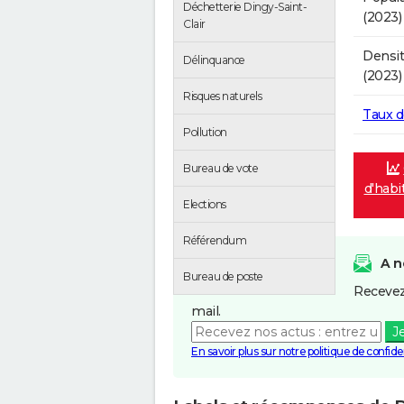
Déchetterie Dingy-Saint-
(2023)
Clair
Densit
Délinquance
(2023)
Risques naturels
Taux 
Pollution
Bureau de vote
d'habi
Elections
Référendum
A n
Bureau de poste
Recevez
mail.
J
En savoir plus sur notre politique de confiden