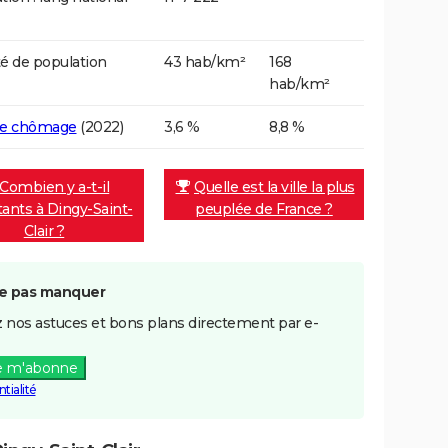
é de population
43 hab/km²
168
hab/km²
de chômage
(2022)
3,6 %
8,8 %
Combien y a-t-il
Quelle est la ville la plus
tants à Dingy-Saint-
peuplée de France ?
Clair ?
e pas manquer
 nos astuces et bons plans directement par e-
e m'abonne
tialité