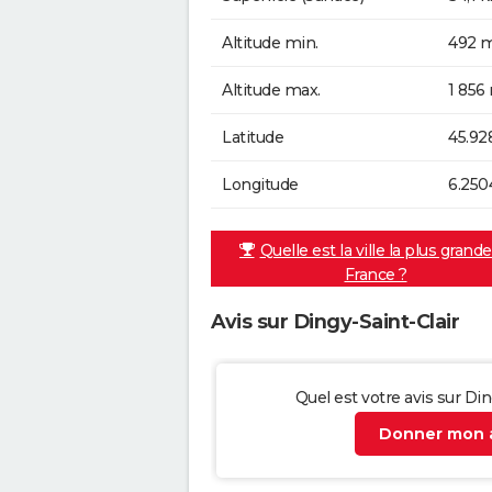
Altitude min.
492 m
Altitude max.
1 856
Latitude
45.92
Longitude
6.250
Quelle est la ville la plus grand
France ?
Avis sur Dingy-Saint-Clair
Quel est votre avis sur Din
Donner mon a