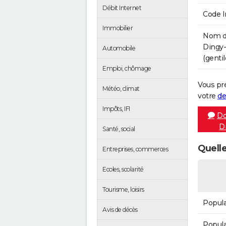
Débit Internet
Code 
Immobilier
Nom de
Dingy-
Automobile
(gentil
Emploi, chômage
Vous pr
Météo, climat
votre
de
Impôts, IFI
Do
Di
Santé, social
Quelle
Entreprises, commerces
Ecoles, scolarité
Tourisme, loisirs
Popula
Avis de décès
Popula