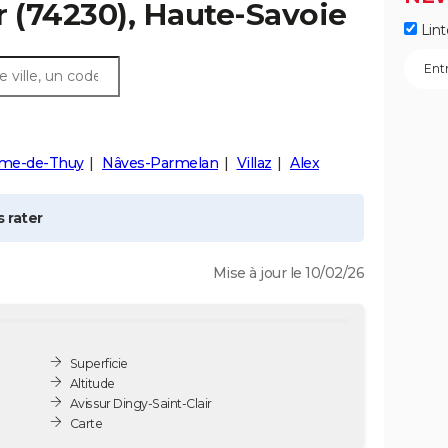
r
(74230), Haute-Savoie
Lint
lme-de-Thuy
Nâves-Parmelan
Villaz
Alex
 rater
Mise à jour le 10/02/26
Superficie
Altitude
Avis sur Dingy-Saint-Clair
Carte