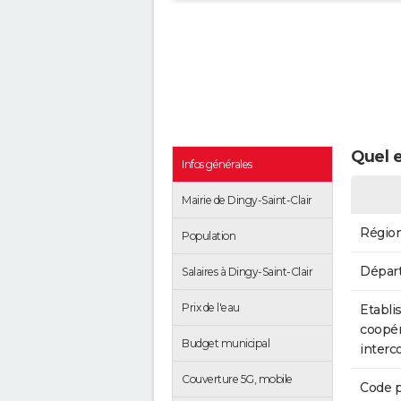
Quel e
Infos générales
Mairie de Dingy-Saint-Clair
Régio
Population
Dépar
Salaires à Dingy-Saint-Clair
Prix de l'eau
Etabli
coopér
Budget municipal
inter
Couverture 5G, mobile
Code p