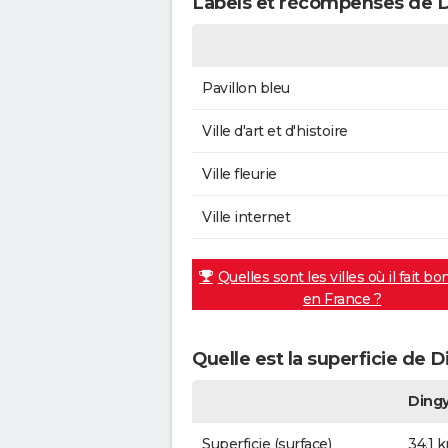
Labels et récompenses de Di
Pavillon bleu
Ville d'art et d'histoire
Ville fleurie
Ville internet
Quelles sont les villes où il fait bo
en France ?
Quelle est la superficie de D
Dingy
Superficie (surface)
34,1 