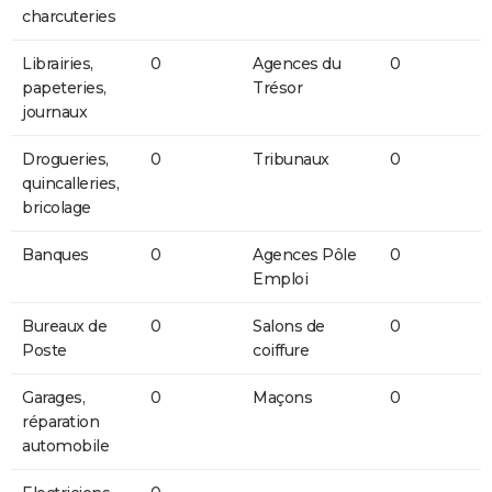
charcuteries
Librairies,
0
Agences du
0
papeteries,
Trésor
journaux
Drogueries,
0
Tribunaux
0
quincalleries,
bricolage
Banques
0
Agences Pôle
0
Emploi
Bureaux de
0
Salons de
0
Poste
coiffure
Garages,
0
Maçons
0
réparation
automobile