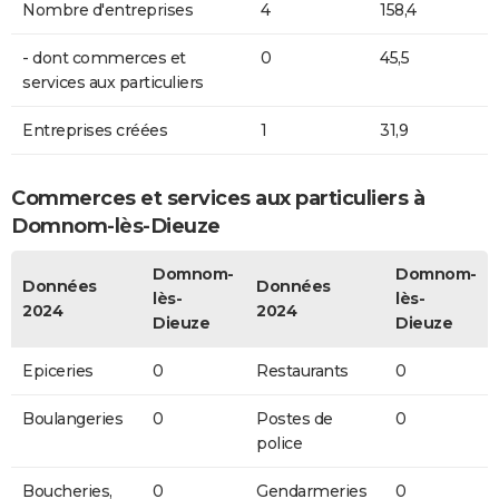
Nombre d'entreprises
4
158,4
- dont commerces et
0
45,5
services aux particuliers
Entreprises créées
1
31,9
Commerces et services aux particuliers à
Domnom-lès-Dieuze
Domnom-
Domnom-
Données
Données
lès-
lès-
2024
2024
Dieuze
Dieuze
Epiceries
0
Restaurants
0
Boulangeries
0
Postes de
0
police
Boucheries,
0
Gendarmeries
0