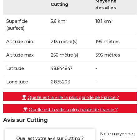
Moyenne
Cutting
des villes
Superficie
5,6 km²
18,1 km²
(surface)
Altitude min.
213 mètre(s)
194 mètres
Altitude max.
256 mètre(s)
395 mètres
Latitude
48.844847
-
Longitude
6.835203
-
Quelle est la ville la plus grande de France ?
Quelle est la ville la plus haute de France ?
Avis sur Cutting
Note moyenne :
Quel est votre avis sur Cutting ?