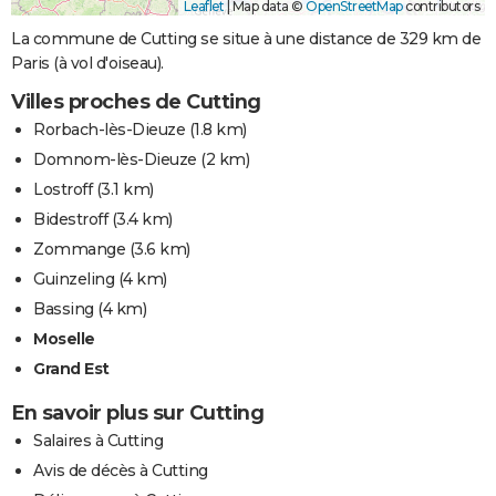
Leaflet
|
Map data ©
OpenStreetMap
contributors
La commune de Cutting se situe à une distance de 329 km de
Paris (à vol d'oiseau).
Villes proches de Cutting
Rorbach-lès-Dieuze
(1.8 km)
Domnom-lès-Dieuze
(2 km)
Lostroff
(3.1 km)
Bidestroff
(3.4 km)
Zommange
(3.6 km)
Guinzeling
(4 km)
Bassing
(4 km)
Moselle
Grand Est
En savoir plus sur Cutting
Salaires à Cutting
Avis de décès à Cutting