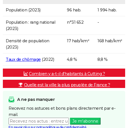
Population (2023)
96 hab.
1 994 hab.
Population : rang national
n°31 652
-
(2023)
Densité de population
17 hab/km²
168 hab/km²
(2023)
Taux de chômage
(2022)
4,8 %
8,8 %
Combien y a-t-il d'habitants à Cutting ?
Quelle est la ville la plus peuplée de France ?
A ne pas manquer
Recevez nos astuces et bons plans directement par e-
mail.
Je m'abonne
En savoir plus sur notre politique de confidentialité