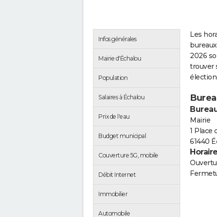
Les hora
Infos générales
bureaux 
2026 so
Mairie d'Échalou
trouver 
électio
Population
Burea
Salaires à Échalou
Bureau
Prix de l'eau
Mairie
1 Place 
Budget municipal
61440 É
Horair
Couverture 5G, mobile
Ouvertur
Fermetu
Débit Internet
Immobilier
Automobile