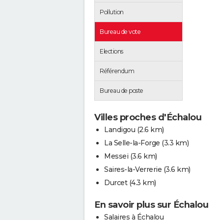
Pollution
Bureau de vote
Elections
Référendum
Bureau de poste
Villes proches d'Échalou
Landigou
(2.6 km)
La Selle-la-Forge
(3.3 km)
Messei
(3.6 km)
Saires-la-Verrerie
(3.6 km)
Durcet
(4.3 km)
En savoir plus sur Échalou
Salaires à Échalou