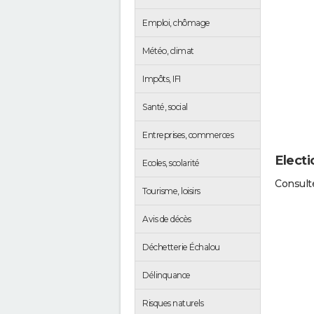
Emploi, chômage
Météo, climat
Impôts, IFI
Santé, social
Entreprises, commerces
Electi
Ecoles, scolarité
Consulte
Tourisme, loisirs
Avis de décès
Déchetterie Échalou
Délinquance
Risques naturels