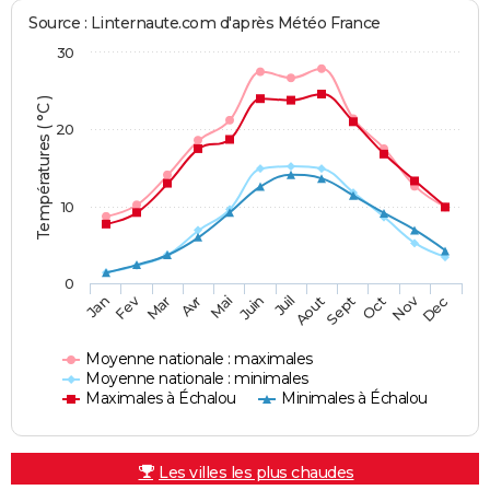
Source : Linternaute.com d'après Météo France
30
Températures ( °C )
20
10
0
Fev
Nov
Jan
Mar
Avr
Mai
Juin
Juil
Aout
Sept
Oct
Dec
Moyenne nationale : maximales
Moyenne nationale : minimales
Maximales à Échalou
Minimales à Échalou
Les villes les plus chaudes