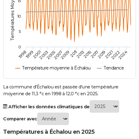
Températures Moyennes ( °C )
15
City break
Voyage de noces
Climat
Destinations
Voyage nature
Forum
+
PHOTO
10
GUIDES D'ACHAT
5
BONS PLANS
CARTE DE VOEUX
0
2007
2021
2009
2022
1998
2011
2024
1999
2013
2001
2015
2003
2017
2005
2019
Carte Bonne année
Carte Pâques
Carte de Noël
Carte Saint-Valentin
Carte d'anniversaire
DICTIONNAIRE
Température moyenne à Échalou
Tendance
Biographies
Expressions
Dictionnaire
Citations
Proverbes
PROGRAMME TV
COPAINS D'AVANT
La commune d'Échalou est passée d'une température
moyenne de 11,3 °c en 1998 à 12,0 °c en 2025.
Se connecter
Collèges
Universités
Service militaire
S'inscrire
Lycées
Primaires
Entreprises
Avis de recherche
AVIS DE DÉCÈS
Afficher les données climatiques de
FORUM
Comparer avec
Lifestyle
Sport
Television
Cinema
Bricolage
Culture
Auto
Voyage
Températures à Échalou en 2025