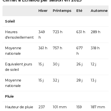
Climat à Échalou par saison en 2025
Hiver
Printemps
Eté
Automne
Soleil
Heures
349
723 h
631 h
289 h
d'ensoleillement
h
Moyenne
361 h
757 h
677
318 h
nationale
h
Equivalent jours
15 j
30 j
26 j
12 j
de soleil
Moyenne
15 j
32 j
28 j
13 j
nationale
Pluie
Hauteur de pluie
237
101 mm
159
187 mm