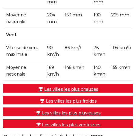
mm
mm
Moyenne
204
153 mm
190
225 mm
nationale
mm
mm
Vent
Vitesse de vent
90
86 km/h
76
104 km/h
maximale
km/h
km/h
Moyenne
169
148 km/h
140
155 km/h
nationale
km/h
km/h
Les villes les plus chaudes
Les villes les plus froides
Les villes les plus pluvieuses
Les villes les plus venteuses