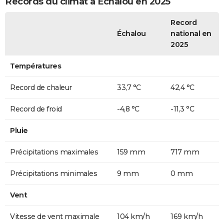
Records du climat à Échalou en 2025
Record
Échalou
national en
2025
Températures
Record de chaleur
33,7 °C
42,4 °C
Record de froid
-4,8 °C
-11,3 °C
Pluie
Précipitations maximales
159 mm
717 mm
Précipitations minimales
9 mm
0 mm
Vent
Vitesse de vent maximale
104 km/h
169 km/h