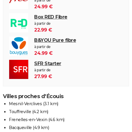
à partir de
24.99 €
Box RED Fibre
à partir de
22.99 €
B&YOU Pure fibre
à partir de
24.99 €
SFR Starter
à partir de
27.99 €
Villes proches d'Écouis
Mesnil-Verclives
(3.1 km)
Touffreville
(4.2 km)
Frenelles-en-Vexin
(4.6 km)
Bacqueville
(4.9 km)