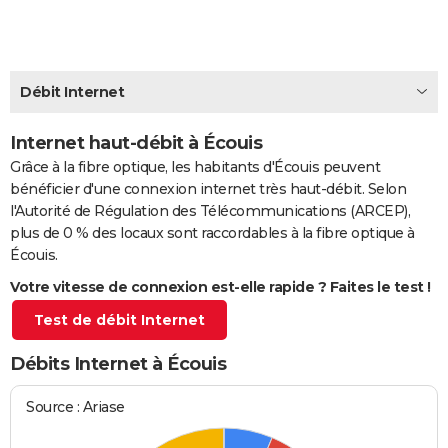
City break
Voyage de noces
Climat
Destinations
Voyage nature
Forum
+
PHOTO
GUIDES D'ACHAT
Débit Internet
BONS PLANS
Internet haut-débit à Écouis
CARTE DE VOEUX
Grâce à la fibre optique, les habitants d'Écouis peuvent
Carte Bonne année
Carte Pâques
Carte de Noël
Carte Saint-Valentin
Carte d'anniversaire
DICTIONNAIRE
bénéficier d'une connexion internet très haut-débit. Selon
l'Autorité de Régulation des Télécommunications (ARCEP),
Biographies
Expressions
Dictionnaire
Citations
Proverbes
PROGRAMME TV
plus de 0 % des locaux sont raccordables à la fibre optique à
Écouis.
COPAINS D'AVANT
Votre vitesse de connexion est-elle rapide ? Faites le test !
Se connecter
Collèges
Universités
Service militaire
S'inscrire
Lycées
Primaires
Entreprises
Avis de recherche
AVIS DE DÉCÈS
Test de débit Internet
FORUM
Débits Internet à Écouis
Lifestyle
Sport
Television
Cinema
Bricolage
Culture
Auto
Voyage
Source : Ariase