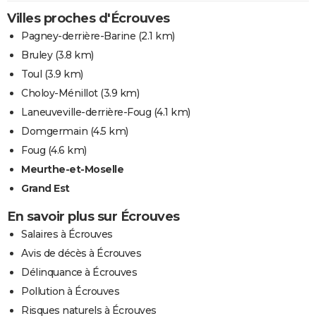
Villes proches d'Écrouves
Pagney-derrière-Barine
(2.1 km)
Bruley
(3.8 km)
Toul
(3.9 km)
Choloy-Ménillot
(3.9 km)
Laneuveville-derrière-Foug
(4.1 km)
Domgermain
(4.5 km)
Foug
(4.6 km)
Meurthe-et-Moselle
Grand Est
En savoir plus sur Écrouves
Salaires à Écrouves
Avis de décès à Écrouves
Délinquance à Écrouves
Pollution à Écrouves
Risques naturels à Écrouves