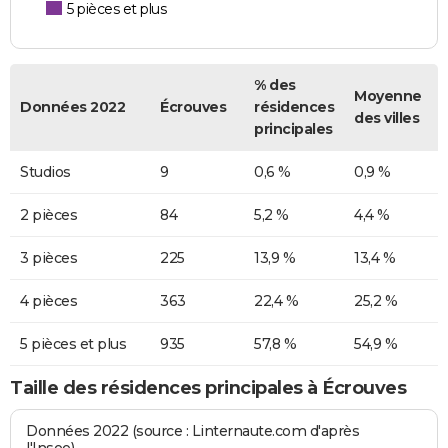
5 pièces et plus
% des
Moyenne
Données 2022
Écrouves
résidences
des villes
principales
Studios
9
0,6 %
0,9 %
2 pièces
84
5,2 %
4,4 %
3 pièces
225
13,9 %
13,4 %
4 pièces
363
22,4 %
25,2 %
5 pièces et plus
935
57,8 %
54,9 %
Taille des résidences principales à Écrouves
Données 2022 (source : Linternaute.com d'après