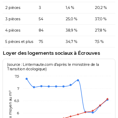
2 pièces
3
1,4 %
20,2 %
3 pièces
54
25,0 %
37,0 %
4 pièces
84
38,9 %
27,8 %
5 pièces et plus
75
34,7 %
7,5 %
Loyer des logements sociaux à Écrouves
(source : Linternaute.com d'après le ministère de la
Transition écologique)
7,5
7
Prix moyen au m²
6,5
6