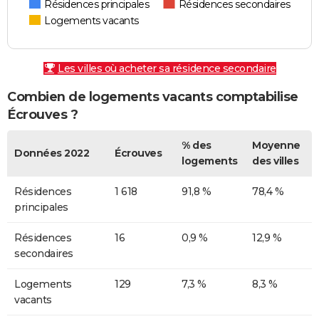
Résidences principales
Résidences secondaires
Logements vacants
Les villes où acheter sa résidence secondaire
Combien de logements vacants comptabilise
Écrouves ?
% des
Moyenne
Données 2022
Écrouves
logements
des villes
Résidences
1 618
91,8 %
78,4 %
principales
Résidences
16
0,9 %
12,9 %
secondaires
Logements
129
7,3 %
8,3 %
vacants