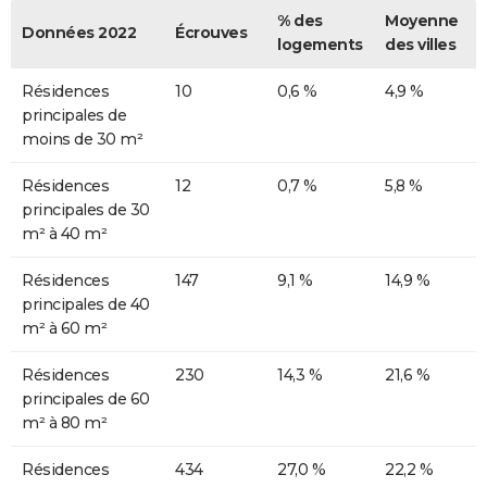
% des
Moyenne
Données 2022
Écrouves
logements
des villes
Résidences
10
0,6 %
4,9 %
principales de
moins de 30 m²
Résidences
12
0,7 %
5,8 %
principales de 30
m² à 40 m²
Résidences
147
9,1 %
14,9 %
principales de 40
m² à 60 m²
Résidences
230
14,3 %
21,6 %
principales de 60
m² à 80 m²
Résidences
434
27,0 %
22,2 %