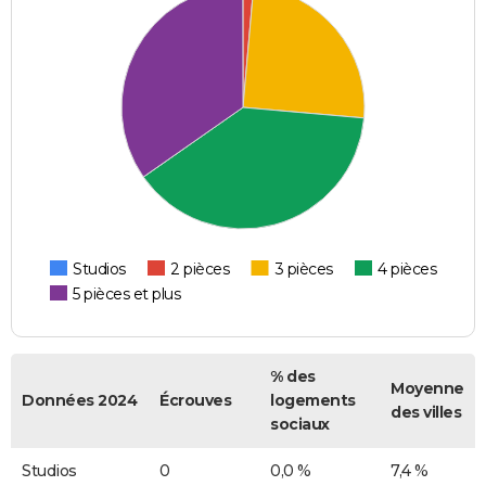
Studios
2 pièces
3 pièces
4 pièces
5 pièces et plus
% des
Moyenne
Données 2024
Écrouves
logements
des villes
sociaux
Studios
0
0,0 %
7,4 %