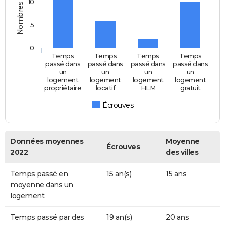
Nombres d'années
10
5
0
Temps
Temps
Temps
Temps
passé dans
passé dans
passé dans
passé dans
un
un
un
un
logement
logement
logement
logement
propriétaire
locatif
HLM
gratuit
Écrouves
Données moyennes
Moyenne
Écrouves
2022
des villes
Temps passé en
15 an(s)
15 ans
moyenne dans un
logement
Temps passé par des
19 an(s)
20 ans