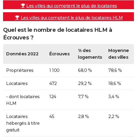
Les villes qui comptent le plus de locataires
Les villes qui comptent le plus de locataires HLM
Quel est le nombre de locataires HLM à
Écrouves ?
% des
Moyenne
Données 2022
Écrouves
logements
des villes
Propriétaires
1 100
68,0 %
78,6 %
Locataires
472
29,2 %
18,6 %
- dont locataires
124
7,7 %
3,4 %
HLM
Locataires
45
2,8 %
2,2 %
hébergés à titre
gratuit