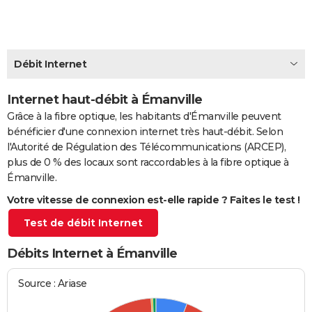
City break
Voyage de noces
Climat
Destinations
Voyage nature
Forum
+
PHOTO
GUIDES D'ACHAT
Débit Internet
BONS PLANS
Internet haut-débit à Émanville
CARTE DE VOEUX
Grâce à la fibre optique, les habitants d'Émanville peuvent
Carte Bonne année
Carte Pâques
Carte de Noël
Carte Saint-Valentin
Carte d'anniversaire
DICTIONNAIRE
bénéficier d'une connexion internet très haut-débit. Selon
l'Autorité de Régulation des Télécommunications (ARCEP),
Biographies
Expressions
Dictionnaire
Citations
Proverbes
PROGRAMME TV
plus de 0 % des locaux sont raccordables à la fibre optique à
Émanville.
COPAINS D'AVANT
Votre vitesse de connexion est-elle rapide ? Faites le test !
Se connecter
Collèges
Universités
Service militaire
S'inscrire
Lycées
Primaires
Entreprises
Avis de recherche
AVIS DE DÉCÈS
Test de débit Internet
FORUM
Débits Internet à Émanville
Lifestyle
Sport
Television
Cinema
Bricolage
Culture
Auto
Voyage
Source : Ariase