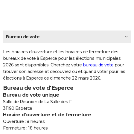
City break
Voyage de noces
Climat
Destinations
Voyage nature
Forum
+
PHOTO
GUIDES D'ACHAT
BONS PLANS
Bureau de vote
CARTE DE VOEUX
Les horaires d'ouverture et les horaires de fermeture des
Carte Bonne année
Carte Pâques
Carte de Noël
Carte Saint-Valentin
Carte d'anniversaire
DICTIONNAIRE
bureaux de vote à Esperce pour les élections municipales
2026 sont disponibles. Cherchez votre
bureau de vote
pour
Biographies
Expressions
Dictionnaire
Citations
Proverbes
PROGRAMME TV
trouver son adresse et découvrez où et quand voter pour les
élections à Esperce ce dimanche 22 mars 2026.
COPAINS D'AVANT
Bureau de vote d'Esperce
Se connecter
Collèges
Universités
Service militaire
S'inscrire
Lycées
Primaires
Entreprises
Avis de recherche
AVIS DE DÉCÈS
Bureau de vote unique
Salle de Reunion de La Salle des F
FORUM
31190 Esperce
Horaire d'ouverture et de fermeture
Lifestyle
Sport
Television
Cinema
Bricolage
Culture
Auto
Voyage
Ouverture : 8 heures
Fermeture : 18 heures