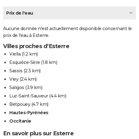
City break
Voyage de noces
Climat
Destinations
Voyage nature
Forum
+
PHOTO
Prix de l'eau
GUIDES D'ACHAT
Aucune donnée n'est actuellement disponible concernant le
BONS PLANS
prix de l'eau à Esterre.
CARTE DE VOEUX
Villes proches d'Esterre
Viella
(1.2 km)
Carte Bonne année
Carte Pâques
Carte de Noël
Carte Saint-Valentin
Carte d'anniversaire
DICTIONNAIRE
Esquièze-Sère
(1.8 km)
Biographies
Expressions
Dictionnaire
Citations
Proverbes
PROGRAMME TV
Sassis
(2.3 km)
Viey
(2.4 km)
COPAINS D'AVANT
Saligos
(3.9 km)
Se connecter
Collèges
Universités
Service militaire
S'inscrire
Lycées
Primaires
Entreprises
Avis de recherche
AVIS DE DÉCÈS
Luz-Saint-Sauveur
(4.4 km)
Betpouey
(4.7 km)
FORUM
Hautes-Pyrénées
Lifestyle
Sport
Television
Cinema
Bricolage
Culture
Auto
Voyage
Occitanie
En savoir plus sur Esterre