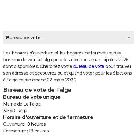
City break
Voyage de noces
Climat
Destinations
Voyage nature
Forum
+
PHOTO
GUIDES D'ACHAT
BONS PLANS
Bureau de vote
CARTE DE VOEUX
Les horaires d'ouverture et les horaires de fermeture des
Carte Bonne année
Carte Pâques
Carte de Noël
Carte Saint-Valentin
Carte d'anniversaire
DICTIONNAIRE
bureaux de vote à Falga pour les élections municipales 2026
sont disponibles. Cherchez votre
bureau de vote
pour trouver
Biographies
Expressions
Dictionnaire
Citations
Proverbes
PROGRAMME TV
son adresse et découvrez où et quand voter pour les élections
à Falga ce dimanche 22 mars 2026.
COPAINS D'AVANT
Bureau de vote de Falga
Se connecter
Collèges
Universités
Service militaire
S'inscrire
Lycées
Primaires
Entreprises
Avis de recherche
AVIS DE DÉCÈS
Bureau de vote unique
Mairie de Le Falga
FORUM
31540 Falga
Horaire d'ouverture et de fermeture
Lifestyle
Sport
Television
Cinema
Bricolage
Culture
Auto
Voyage
Ouverture : 8 heures
Fermeture : 18 heures