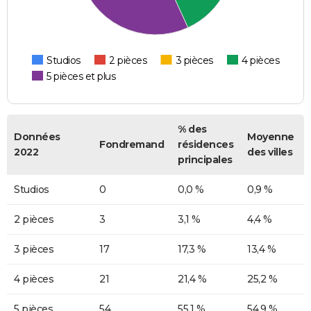
Studios
2 pièces
3 pièces
4 pièces
5 pièces et plus
% des
Données
Moyenne
Fondremand
résidences
2022
des villes
principales
Studios
0
0,0 %
0,9 %
2 pièces
3
3,1 %
4,4 %
3 pièces
17
17,3 %
13,4 %
4 pièces
21
21,4 %
25,2 %
5 pièces
54
55,1 %
54,9 %