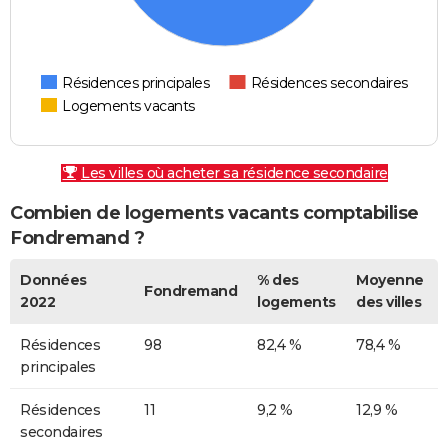
Résidences principales
Résidences secondaires
Logements vacants
Les villes où acheter sa résidence secondaire
Combien de logements vacants comptabilise
Fondremand ?
Données
% des
Moyenne
Fondremand
2022
logements
des villes
Résidences
98
82,4 %
78,4 %
principales
Résidences
11
9,2 %
12,9 %
secondaires