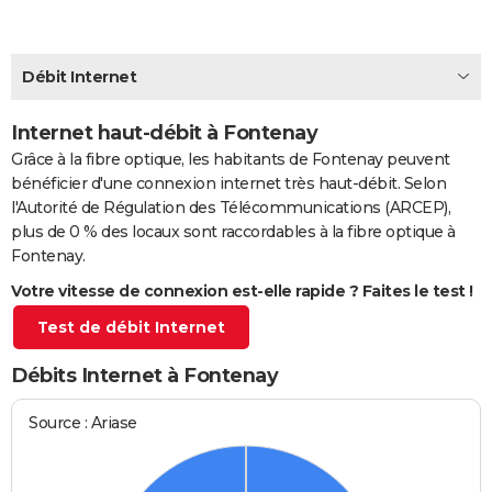
City break
Voyage de noces
Climat
Destinations
Voyage nature
Forum
+
PHOTO
GUIDES D'ACHAT
Débit Internet
BONS PLANS
Internet haut-débit à Fontenay
Grâce à la fibre optique, les habitants de Fontenay peuvent
CARTE DE VOEUX
bénéficier d'une connexion internet très haut-débit. Selon
Carte Bonne année
Carte Pâques
Carte de Noël
Carte Saint-Valentin
Carte d'anniversaire
DICTIONNAIRE
l'Autorité de Régulation des Télécommunications (ARCEP),
plus de 0 % des locaux sont raccordables à la fibre optique à
Biographies
Expressions
Dictionnaire
Citations
Proverbes
PROGRAMME TV
Fontenay.
Votre vitesse de connexion est-elle rapide ? Faites le test !
COPAINS D'AVANT
Test de débit Internet
Se connecter
Collèges
Universités
Service militaire
S'inscrire
Lycées
Primaires
Entreprises
Avis de recherche
AVIS DE DÉCÈS
Débits Internet à Fontenay
FORUM
Lifestyle
Sport
Television
Cinema
Bricolage
Culture
Auto
Voyage
Source : Ariase