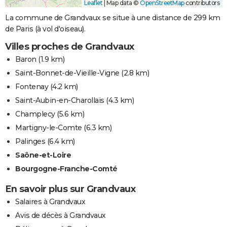
Leaflet
|
Map data ©
OpenStreetMap
contributors
La commune de Grandvaux se situe à une distance de 299 km
de Paris (à vol d'oiseau).
Villes proches de Grandvaux
Baron
(1.9 km)
Saint-Bonnet-de-Vieille-Vigne
(2.8 km)
Fontenay
(4.2 km)
Saint-Aubin-en-Charollais
(4.3 km)
Champlecy
(5.6 km)
Martigny-le-Comte
(6.3 km)
Palinges
(6.4 km)
Saône-et-Loire
Bourgogne-Franche-Comté
En savoir plus sur Grandvaux
Salaires à Grandvaux
Avis de décès à Grandvaux