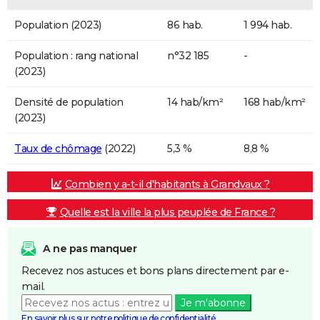
Population (2023)
86 hab.
1 994 hab.
Population : rang national
n°32 185
-
(2023)
Densité de population
14 hab/km²
168 hab/km²
(2023)
Taux de chômage
(2022)
5,3 %
8,8 %
Combien y a-t-il d'habitants à Grandvaux ?
Quelle est la ville la plus peuplée de France ?
A ne pas manquer
Recevez nos astuces et bons plans directement par e-
mail.
Je m'abonne
En savoir plus sur notre politique de confidentialité