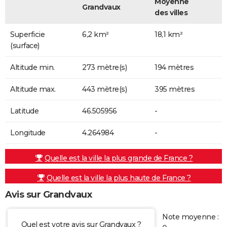
Moyenne
Grandvaux
des villes
Superficie
6,2 km²
18,1 km²
(surface)
Altitude min.
273 mètre(s)
194 mètres
Altitude max.
443 mètre(s)
395 mètres
Latitude
46.505956
-
Longitude
4.264984
-
Quelle est la ville la plus grande de France ?
Quelle est la ville la plus haute de France ?
Avis sur Grandvaux
Note moyenne :
Quel est votre avis sur Grandvaux ?