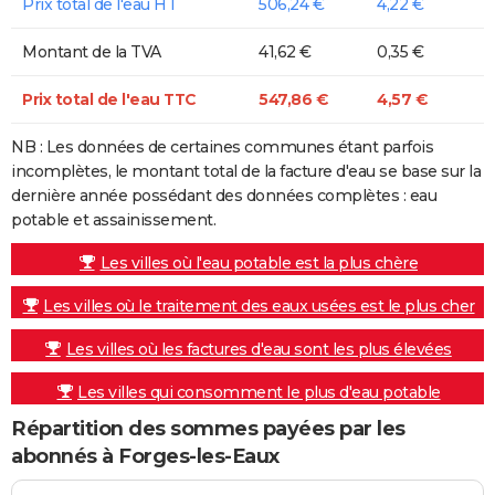
Prix total de l'eau HT
506,24 €
4,22 €
Montant de la TVA
41,62 €
0,35 €
Prix total de l'eau TTC
547,86 €
4,57 €
NB : Les données de certaines communes étant parfois
incomplètes, le montant total de la facture d'eau se base sur la
dernière année possédant des données complètes : eau
potable et assainissement.
Les villes où l'eau potable est la plus chère
Les villes où le traitement des eaux usées est le plus cher
Les villes où les factures d'eau sont les plus élevées
Les villes qui consomment le plus d'eau potable
Répartition des sommes payées par les
abonnés à Forges-les-Eaux