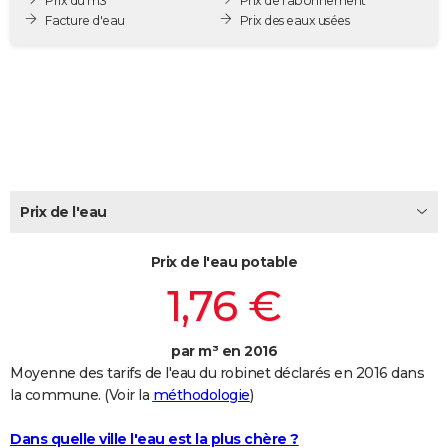
Prix du m3
Prix de l'abonnement
City break
Voyage de noces
Climat
Destinations
Voyage nature
Forum
+
Facture d'eau
Prix des eaux usées
PHOTO
GUIDES D'ACHAT
BONS PLANS
CARTE DE VOEUX
Carte Bonne année
Carte Pâques
Carte de Noël
Carte Saint-Valentin
Carte d'anniversaire
DICTIONNAIRE
Prix de l'eau
Biographies
Expressions
Dictionnaire
Citations
Proverbes
PROGRAMME TV
Prix de l'eau potable
COPAINS D'AVANT
1,76 €
Se connecter
Collèges
Universités
Service militaire
S'inscrire
Lycées
Primaires
Entreprises
Avis de recherche
AVIS DE DÉCÈS
FORUM
par m³ en 2016
Moyenne des tarifs de l'eau du robinet déclarés en 2016 dans
Lifestyle
Sport
Television
Cinema
Bricolage
Culture
Auto
Voyage
la commune. (Voir la
méthodologie
)
Dans quelle ville l'eau est la plus chère ?