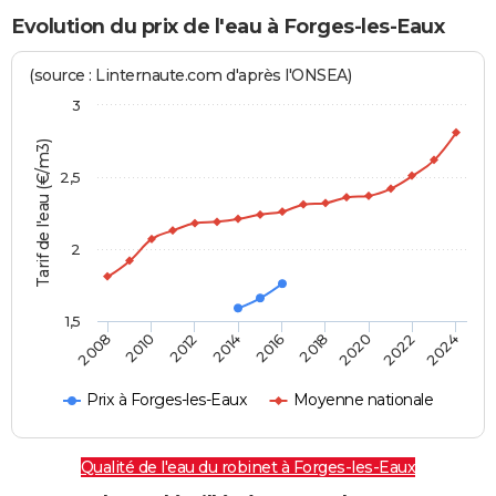
Evolution du prix de l'eau à Forges-les-Eaux
(source : Linternaute.com d'après l'ONSEA)
3
Tarif de l'eau (€/m3)
2,5
2
1,5
2016
2014
2024
2012
2022
2010
2020
2008
2018
Prix à Forges-les-Eaux
Moyenne nationale
Qualité de l'eau du robinet à Forges-les-Eaux