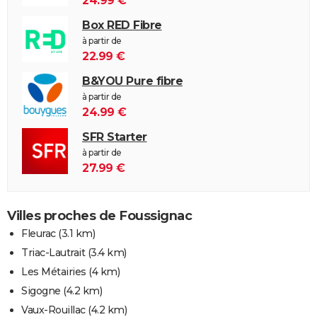
24.99 €
Box RED Fibre
à partir de
22.99 €
B&YOU Pure fibre
à partir de
24.99 €
SFR Starter
à partir de
27.99 €
Villes proches de Foussignac
Fleurac
(3.1 km)
Triac-Lautrait
(3.4 km)
Les Métairies
(4 km)
Sigogne
(4.2 km)
Vaux-Rouillac
(4.2 km)