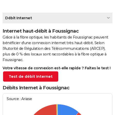
City break
Voyage de noces
Climat
Destinations
Voyage nature
Forum
+
PHOTO
GUIDES D'ACHAT
Débit Internet
BONS PLANS
Internet haut-débit à Foussignac
Grâce à la fibre optique, les habitants de Foussignac peuvent
CARTE DE VOEUX
bénéficier d'une connexion internet très haut-débit. Selon
Carte Bonne année
Carte Pâques
Carte de Noël
Carte Saint-Valentin
Carte d'anniversaire
DICTIONNAIRE
l'Autorité de Régulation des Télécommunications (ARCEP),
plus de 0 % des locaux sont raccordables à la fibre optique à
Biographies
Expressions
Dictionnaire
Citations
Proverbes
PROGRAMME TV
Foussignac.
Votre vitesse de connexion est-elle rapide ? Faites le test !
COPAINS D'AVANT
Test de débit Internet
Se connecter
Collèges
Universités
Service militaire
S'inscrire
Lycées
Primaires
Entreprises
Avis de recherche
AVIS DE DÉCÈS
Débits Internet à Foussignac
FORUM
Lifestyle
Sport
Television
Cinema
Bricolage
Culture
Auto
Voyage
Source : Ariase