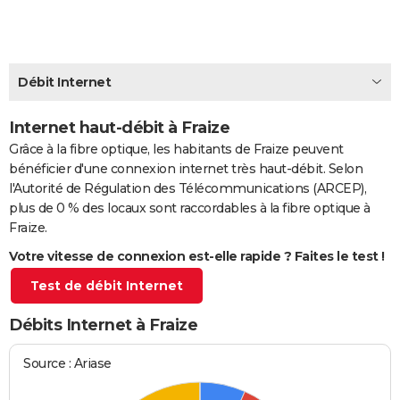
City break
Voyage de noces
Climat
Destinations
Voyage nature
Forum
+
PHOTO
GUIDES D'ACHAT
Débit Internet
BONS PLANS
Internet haut-débit à Fraize
CARTE DE VOEUX
Grâce à la fibre optique, les habitants de Fraize peuvent
Carte Bonne année
Carte Pâques
Carte de Noël
Carte Saint-Valentin
Carte d'anniversaire
DICTIONNAIRE
bénéficier d'une connexion internet très haut-débit. Selon
l'Autorité de Régulation des Télécommunications (ARCEP),
Biographies
Expressions
Dictionnaire
Citations
Proverbes
PROGRAMME TV
plus de 0 % des locaux sont raccordables à la fibre optique à
Fraize.
COPAINS D'AVANT
Votre vitesse de connexion est-elle rapide ? Faites le test !
Se connecter
Collèges
Universités
Service militaire
S'inscrire
Lycées
Primaires
Entreprises
Avis de recherche
AVIS DE DÉCÈS
Test de débit Internet
FORUM
Débits Internet à Fraize
Lifestyle
Sport
Television
Cinema
Bricolage
Culture
Auto
Voyage
Source : Ariase