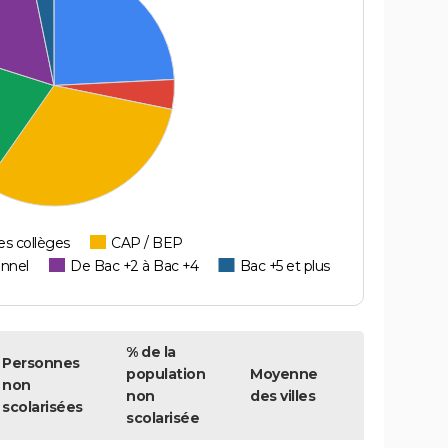
es collèges
CAP / BEP
onnel
De Bac +2 à Bac +4
Bac +5 et plus
% de la
Personnes
population
Moyenne
non
non
des villes
scolarisées
scolarisée