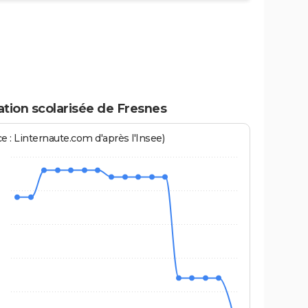
tion scolarisée de Fresnes
e : Linternaute.com d'après l'Insee)
0
5
0
5
0