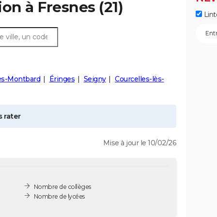
ion à
Fresnes
(21)
Lint
lès-Montbard
Éringes
Seigny
Courcelles-lès-
 rater
Mise à jour le 10/02/26
Nombre de collèges
Nombre de lycées