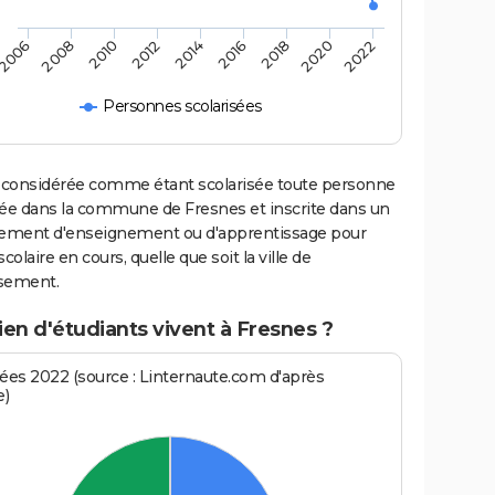
5
2006
2014
2022
2012
2020
2010
2018
2008
2016
Personnes scolarisées
 considérée comme étant scolarisée toute personne
iée dans la commune de Fresnes et inscrite dans un
sement d'enseignement ou d'apprentissage pour
scolaire en cours, quelle que soit la ville de
ssement.
en d'étudiants vivent à Fresnes ?
es 2022 (source : Linternaute.com d'après
e)