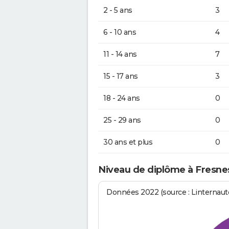
2 - 5 ans
3
6 - 10 ans
4
11 - 14 ans
7
15 - 17 ans
3
18 - 24 ans
0
25 - 29 ans
0
30 ans et plus
0
Niveau de diplôme à Fresne
Données 2022 (source : Linternaute