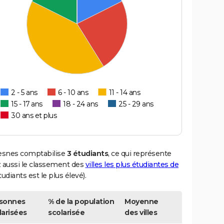
2 - 5 ans
6 - 10 ans
11 - 14 ans
15 - 17 ans
18 - 24 ans
25 - 29 ans
30 ans et plus
Fresnes comptabilise
3 étudiants
, ce qui représente
 aussi le classement des
villes les plus étudiantes de
udiants est le plus élevé).
sonnes
% de la population
Moyenne
larisées
scolarisée
des villes