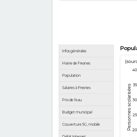
Popula
Infos générales
(sourc
Mairie de Fresnes
4
Population
3
Personnes scolarisées
Salaires à Fresnes
3
Prix de l'eau
Budget municipal
2
Couverture 5G, mobile
2
Débit Internet