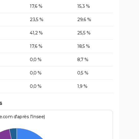
17,6 %
15,3 %
23,5 %
29,6 %
41,2 %
25,5 %
17,6 %
18,5 %
0,0 %
8,7 %
0,0 %
0,5 %
0,0 %
1,9 %
s
.com d'après l'Insee)