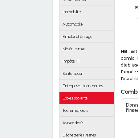
1
Immobilier
Automobile
Emploi, chômage
Météo, climat
NB :
est
domicil
Impôts, IFI
établis
l'année 
Santé, social
l'établi
Entreprises, commerces
Combi
Ecoles, scolarité
Donné
l'Inse
Tourisme, loisirs
Avis de décès
Déchetterie Fresnes