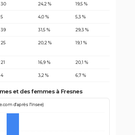
30
24,2 %
19,5 %
5
4,0 %
5,3 %
39
31,5 %
29,3 %
25
20,2 %
19,1 %
21
16,9 %
20,1 %
4
3,2 %
6,7 %
mes et des femmes à Fresnes
.com d'après l'Insee)