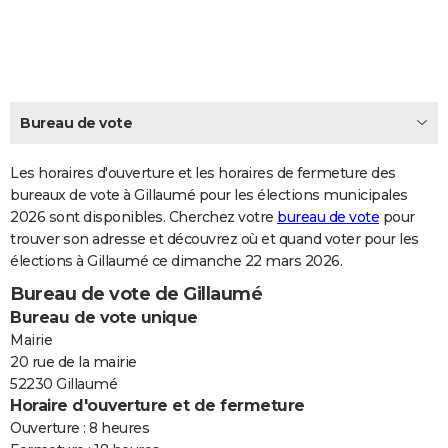
City break
Voyage de noces
Climat
Destinations
Voyage nature
Forum
+
PHOTO
GUIDES D'ACHAT
BONS PLANS
Bureau de vote
CARTE DE VOEUX
Les horaires d'ouverture et les horaires de fermeture des
Carte Bonne année
Carte Pâques
Carte de Noël
Carte Saint-Valentin
Carte d'anniversaire
DICTIONNAIRE
bureaux de vote à Gillaumé pour les élections municipales
2026 sont disponibles. Cherchez votre
bureau de vote
pour
Biographies
Expressions
Dictionnaire
Citations
Proverbes
PROGRAMME TV
trouver son adresse et découvrez où et quand voter pour les
élections à Gillaumé ce dimanche 22 mars 2026.
COPAINS D'AVANT
Bureau de vote de Gillaumé
Se connecter
Collèges
Universités
Service militaire
S'inscrire
Lycées
Primaires
Entreprises
Avis de recherche
AVIS DE DÉCÈS
Bureau de vote unique
Mairie
FORUM
20 rue de la mairie
52230 Gillaumé
Lifestyle
Sport
Television
Cinema
Bricolage
Culture
Auto
Voyage
Horaire d'ouverture et de fermeture
Ouverture : 8 heures