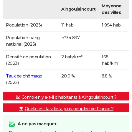
Moyenne
Aingoulaincourt
des villes
Population (2023)
11 hab.
1 994 hab.
Population : rang
n°34 837
-
national (2023)
Densité de population
2 hab/km²
168
(2023)
hab/km²
Taux de chômage
20,0 %
8,8 %
(2022)
Combien y a-t-il d'habitants à Aingoulaincourt ?
Quelle est la ville la plus peuplée de France ?
A ne pas manquer