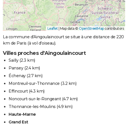
Leaflet
|
Map data ©
OpenStreetMap
contributors
La commune d'Aingoulaincourt se situe à une distance de 220
km de Paris (à vol d'oiseau).
Villes proches d'Aingoulaincourt
Sailly
(2.3 km)
Pansey
(2.4 km)
Échenay
(2.7 km)
Montreuil-sur-Thonnance
(3.2 km)
Effincourt
(4.3 km)
Noncourt-sur-le-Rongeant
(4.7 km)
Thonnance-les-Moulins
(4.9 km)
Haute-Marne
Grand Est