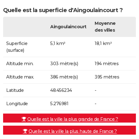
Quelle est la superficie d'Aingoulaincourt ?
Moyenne
Aingoulaincourt
des villes
Superficie
5,1 km²
18,1 km²
(surface)
Altitude min.
303 mètre(s)
194 mètres
Altitude max.
386 mètre(s)
395 mètres
Latitude
48.456234
-
Longitude
5.276981
-
Quelle est la ville la plus grande de France ?
Quelle est la ville la plus haute de France ?