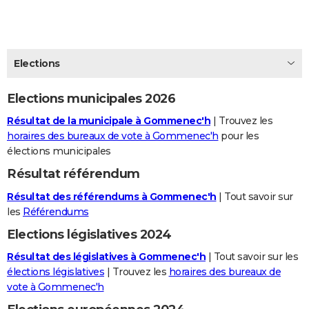
City break
Voyage de noces
Climat
Destinations
Voyage nature
Forum
+
PHOTO
GUIDES D'ACHAT
Elections
BONS PLANS
Elections municipales 2026
CARTE DE VOEUX
Résultat de la municipale à Gommenec'h
| Trouvez les
Carte Bonne année
Carte Pâques
Carte de Noël
Carte Saint-Valentin
Carte d'anniversaire
DICTIONNAIRE
horaires des bureaux de vote à Gommenec'h
pour les
élections municipales
Biographies
Expressions
Dictionnaire
Citations
Proverbes
PROGRAMME TV
Résultat référendum
COPAINS D'AVANT
Résultat des référendums à Gommenec'h
| Tout savoir sur
Se connecter
Collèges
Universités
Service militaire
S'inscrire
Lycées
Primaires
Entreprises
Avis de recherche
les
Référendums
AVIS DE DÉCÈS
Elections législatives 2024
FORUM
Résultat des législatives à Gommenec'h
| Tout savoir sur les
Lifestyle
Sport
Television
Cinema
Bricolage
Culture
Auto
Voyage
élections législatives
| Trouvez les
horaires des bureaux de
vote à Gommenec'h