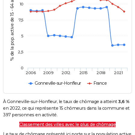
% de la pop. active de 15 - 64 ans
10
7,5
5
2,5
0
2006
2009
2012
2015
2018
2021
Gonneville-sur-Honfleur
France
À Gonneville-sur-Honfleur, le taux de chômage a atteint
3,6 %
en 2022, ce qui représente 15 chômeurs dans la commune et
397 personnes en activité.
Classement des villes avec le plus de chômage
Le taux de chômage présenté ici porte sur la population active