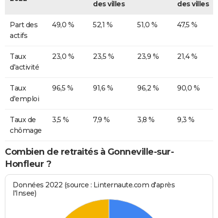
des villes
des villes
Part des
49,0 %
52,1 %
51,0 %
47,5 %
actifs
Taux
23,0 %
23,5 %
23,9 %
21,4 %
d'activité
Taux
96,5 %
91,6 %
96,2 %
90,0 %
d'emploi
Taux de
3,5 %
7,9 %
3,8 %
9,3 %
chômage
Combien de retraités à Gonneville-sur-
Honfleur ?
Données 2022 (source : Linternaute.com d'après
l'Insee)