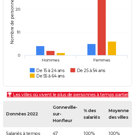
Nombre de personnes
20
10
0
Hommes
Femmes
De 15 à 24 ans
De 25 à 54 ans
De 55 à 64 ans
Les villes où vivent le plus de personnes à temps partiel
Gonneville-
% des
Moyenne
Données 2022
sur-
salariés
des villes
Honfleur
Salariés à temps
47
100%
100%