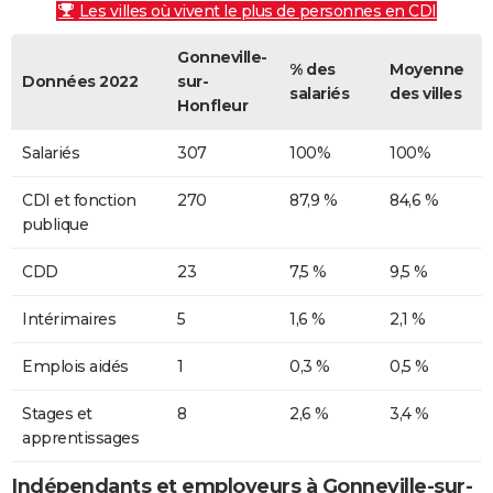
Les villes où vivent le plus de personnes en CDI
Gonneville-
% des
Moyenne
Données 2022
sur-
salariés
des villes
Honfleur
Salariés
307
100%
100%
CDI et fonction
270
87,9 %
84,6 %
publique
CDD
23
7,5 %
9,5 %
Intérimaires
5
1,6 %
2,1 %
Emplois aidés
1
0,3 %
0,5 %
Stages et
8
2,6 %
3,4 %
apprentissages
Indépendants et employeurs à Gonneville-sur-