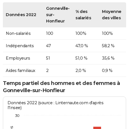
Gonneville-
% des
Moyenne
Données 2022
sur-
salariés
des villes
Honfleur
Non-salariés
100
100%
100%
Indépendants
47
47,0 %
58,2 %
Employeurs
51
51,0 %
35,6 %
Aides familiaux
2
2,0 %
0,9 %
Temps partiel des hommes et des femmes à
Gonneville-sur-Honfleur
Données 2022 (source : Linternaute.com d'après
l'Insee)
30