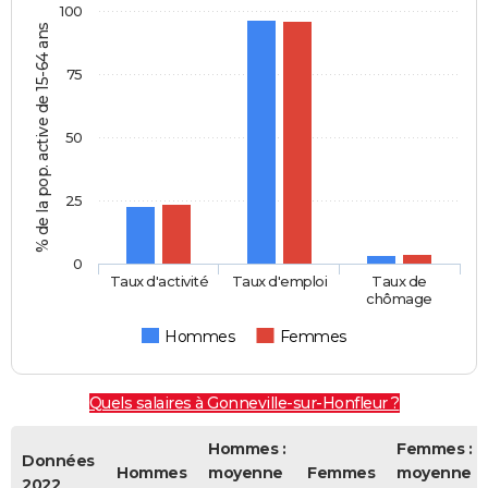
100
% de la pop. active de 15-64 ans
75
50
25
0
Taux d'activité
Taux d'emploi
Taux de
chômage
Hommes
Femmes
Quels salaires à Gonneville-sur-Honfleur ?
Hommes :
Femmes :
Données
Hommes
moyenne
Femmes
moyenne
2022