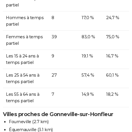
partiel
Hommes à temps
8
17,0 %
24,7 %
partiel
Femmes à temps
39
83,0 %
75,0 %
partiel
Les 15 à 24 ans à
9
19,1 %
16,7 %
temps partiel
Les 25 à 54 ans à
27
57,4 %
60,1 %
temps partiel
Les 55 à 64 ans à
7
14,9 %
18,2 %
temps partiel
Villes proches de Gonneville-sur-Honfleur
Fourneville
(2.7 km)
Équemauville
(3.1 km)