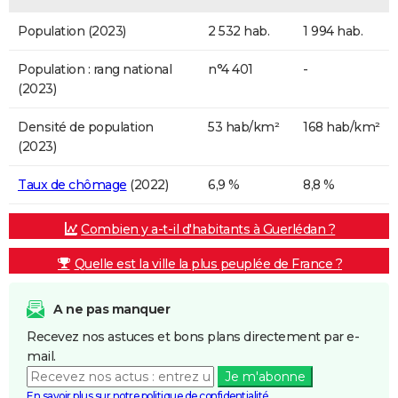
Population (2023)
2 532 hab.
1 994 hab.
Population : rang national
n°4 401
-
(2023)
Densité de population
53 hab/km²
168 hab/km²
(2023)
Taux de chômage
(2022)
6,9 %
8,8 %
Combien y a-t-il d'habitants à Guerlédan ?
Quelle est la ville la plus peuplée de France ?
A ne pas manquer
Recevez nos astuces et bons plans directement par e-
mail.
Je m'abonne
En savoir plus sur notre politique de confidentialité