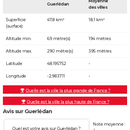
Moyenne
Guerlédan
des villes
Superficie
47,8 km²
18,1 km²
(surface)
Altitude min.
69 mètre(s)
194 mètres
Altitude max.
290 mètre(s)
395 mètres
Latitude
48.195752
-
Longitude
-2.983711
-
Quelle est la ville la plus grande de France ?
Quelle est la ville la plus haute de France ?
Avis sur Guerlédan
Note moyenne :
Quel est votre avis sur Guerlédan ?