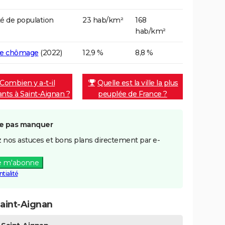
é de population
23 hab/km²
168
hab/km²
de chômage
(2022)
12,9 %
8,8 %
Combien y a-t-il
Quelle est la ville la plus
ants à Saint-Aignan ?
peuplée de France ?
e pas manquer
 nos astuces et bons plans directement par e-
e m'abonne
tialité
aint-Aignan