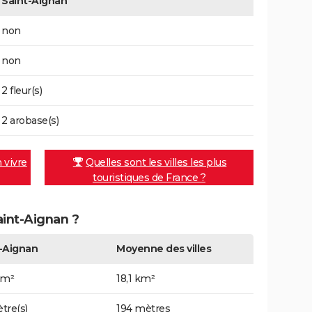
Saint-Aignan
non
non
2 fleur(s)
2 arobase(s)
n vivre
Quelles sont les villes les plus
touristiques de France ?
aint-Aignan ?
-Aignan
Moyenne des villes
km²
18,1 km²
tre(s)
194 mètres