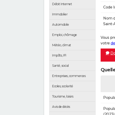
Débit Internet
Code 
Immobilier
Nom de
Saint-
Automobile
Emploi, chômage
Vous pr
votre
de
Météo, climat
Do
Impôts, IFI
Santé, social
Quelle
Entreprises, commerces
Ecoles, scolarité
Tourisme, loisirs
Popula
Avis de décès
Popula
(2023)