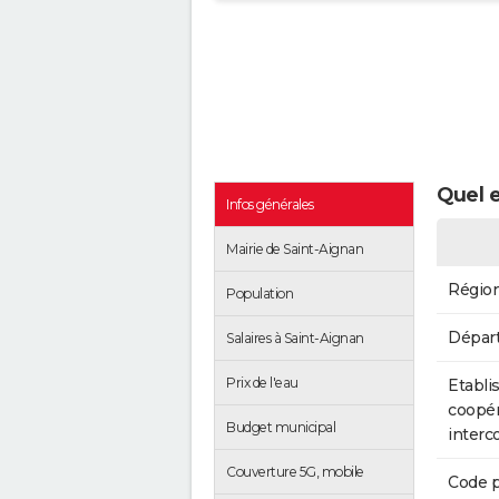
Quel e
Infos générales
Mairie de Saint-Aignan
Régio
Population
Dépar
Salaires à Saint-Aignan
Prix de l'eau
Etabli
coopér
Budget municipal
inter
Couverture 5G, mobile
Code p