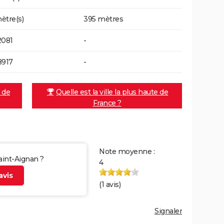
ètre(s)
395 mètres
2081
-
8917
-
e de
Quelle est la ville la plus haute de
France ?
Note moyenne :
Saint-Aignan ?
4
vis
(
1
avis)
Signaler