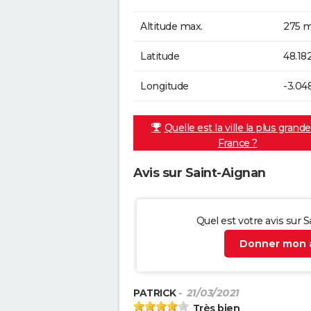
Altitude max.
275 m
Latitude
48.18
Longitude
-3.04
Quelle est la ville la plus grand
France ?
Avis sur Saint-Aignan
Quel est votre avis sur 
Donner mon a
PATRICK
- 21/03/2021
Très bien