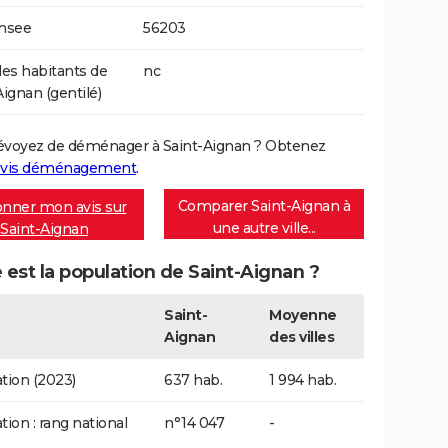
Insee
56203
s habitants de
nc
Aignan (gentilé)
évoyez de déménager à Saint-Aignan ? Obtenez
vis déménagement
.
Comparer Saint-Aignan à
nner mon avis sur
une autre ville...
Saint-Aignan
 est la population de Saint-Aignan ?
Saint-
Moyenne
Aignan
des villes
tion (2023)
637 hab.
1 994 hab.
tion : rang national
n°14 047
-