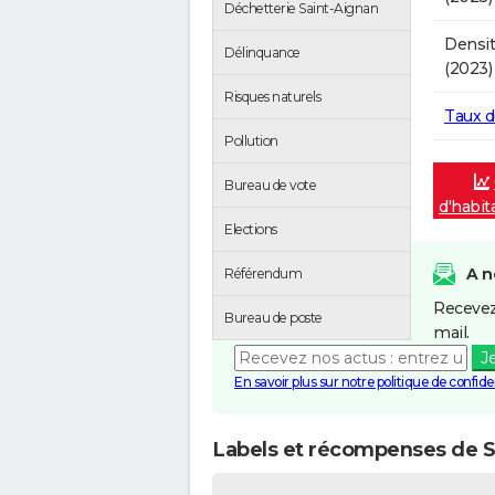
Déchetterie Saint-Aignan
Densit
Délinquance
(2023)
Risques naturels
Taux 
Pollution
Bureau de vote
d'habit
Elections
A n
Référendum
Recevez
Bureau de poste
mail.
J
En savoir plus sur notre politique de confiden
Labels et récompenses de S