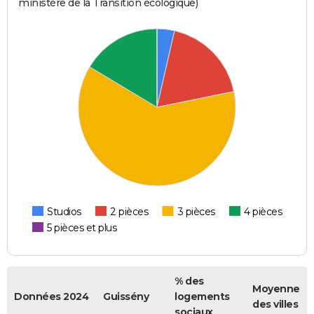
ministère de la Transition écologique)
Studios
2 pièces
3 pièces
4 pièces
5 pièces et plus
% des
Moyenne
Données 2024
Guissény
logements
des villes
sociaux