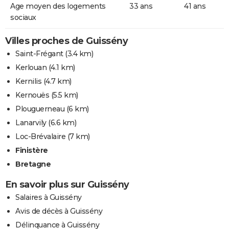
Age moyen des logements
33 ans
41 ans
sociaux
Villes proches de Guissény
Saint-Frégant
(3.4 km)
Kerlouan
(4.1 km)
Kernilis
(4.7 km)
Kernouës
(5.5 km)
Plouguerneau
(6 km)
Lanarvily
(6.6 km)
Loc-Brévalaire
(7 km)
Finistère
Bretagne
En savoir plus sur Guissény
Salaires à Guissény
Avis de décès à Guissény
Délinquance à Guissény