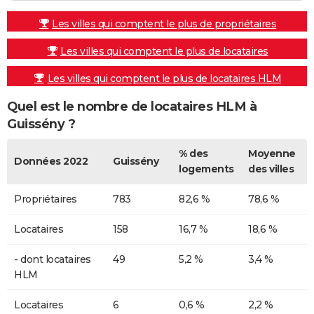
Les villes qui comptent le plus de propriétaires
Les villes qui comptent le plus de locataires
Les villes qui comptent le plus de locataires HLM
Quel est le nombre de locataires HLM à
Guissény ?
% des
Moyenne
Données 2022
Guissény
logements
des villes
Propriétaires
783
82,6 %
78,6 %
Locataires
158
16,7 %
18,6 %
- dont locataires
49
5,2 %
3,4 %
HLM
Locataires
6
0,6 %
2,2 %