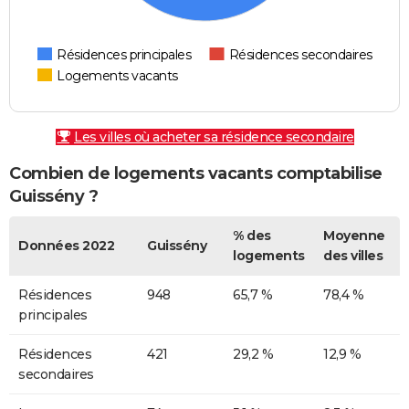
Résidences principales
Résidences secondaires
Logements vacants
Les villes où acheter sa résidence secondaire
Combien de logements vacants comptabilise
Guissény ?
% des
Moyenne
Données 2022
Guissény
logements
des villes
Résidences
948
65,7 %
78,4 %
principales
Résidences
421
29,2 %
12,9 %
secondaires