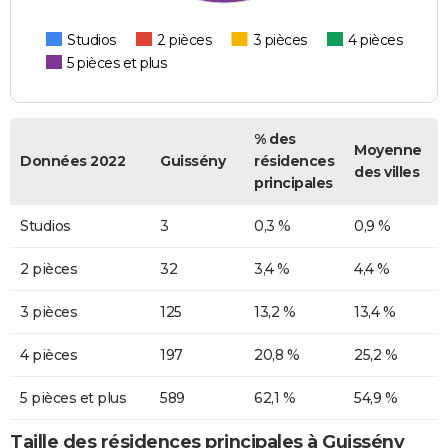
Studios
2 pièces
3 pièces
4 pièces
5 pièces et plus
% des
Moyenne
Données 2022
Guissény
résidences
des villes
principales
Studios
3
0,3 %
0,9 %
2 pièces
32
3,4 %
4,4 %
3 pièces
125
13,2 %
13,4 %
4 pièces
197
20,8 %
25,2 %
5 pièces et plus
589
62,1 %
54,9 %
Taille des résidences principales à Guissény