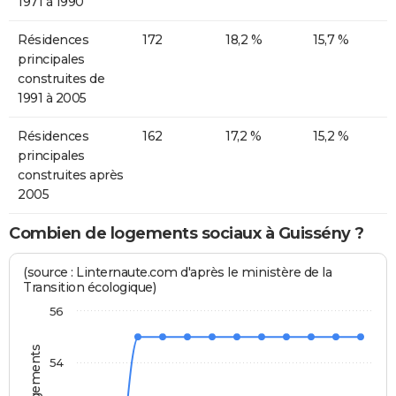
1971 à 1990
Résidences
172
18,2 %
15,7 %
principales
construites de
1991 à 2005
Résidences
162
17,2 %
15,2 %
principales
construites après
2005
Combien de logements sociaux à Guissény ?
(source : Linternaute.com d'après le ministère de la
Transition écologique)
56
54