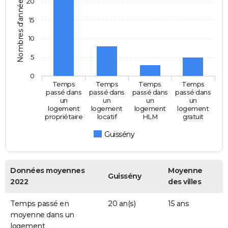
Nombres d'années
20
15
10
5
0
Temps
Temps
Temps
Temps
passé dans
passé dans
passé dans
passé dans
un
un
un
un
logement
logement
logement
logement
propriétaire
locatif
HLM
gratuit
Guissény
Données moyennes
Moyenne
Guissény
2022
des villes
Temps passé en
20 an(s)
15 ans
moyenne dans un
logement