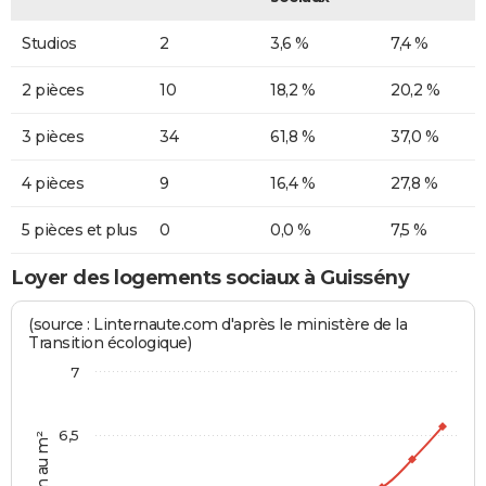
Studios
2
3,6 %
7,4 %
2 pièces
10
18,2 %
20,2 %
3 pièces
34
61,8 %
37,0 %
4 pièces
9
16,4 %
27,8 %
5 pièces et plus
0
0,0 %
7,5 %
Loyer des logements sociaux à Guissény
(source : Linternaute.com d'après le ministère de la
Transition écologique)
7
6,5