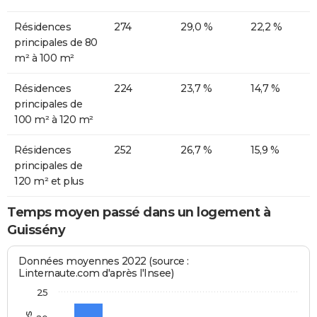
Résidences
274
29,0 %
22,2 %
principales de 80
m² à 100 m²
Résidences
224
23,7 %
14,7 %
principales de
100 m² à 120 m²
Résidences
252
26,7 %
15,9 %
principales de
120 m² et plus
Temps moyen passé dans un logement à
Guissény
Données moyennes 2022 (source :
Linternaute.com d'après l'Insee)
25