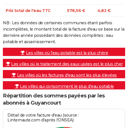
Prix total de l'eau TTC
578,56 €
4,82 €
NB : Les données de certaines communes étant parfois
incomplètes, le montant total de la facture d'eau se base sur la
dernière année possédant des données complètes : eau
potable et assainissement.
Les villes où l'eau potable est la plus chère
Les villes où le traitement des eaux usées est le plus cher
Les villes où les factures d'eau sont les plus élevées
Les villes qui consomment le plus d'eau potable
Répartition des sommes payées par les
abonnés à Guyancourt
Détail de votre facture d'eau (source :
Linternaute.com d'après l'ONSEA)