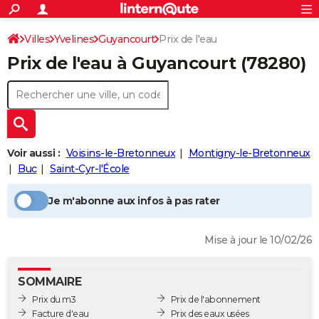
ACTUALITÉS
Connexion
S'inscrire
Villes
Yvelines
Guyancourt
Prix de l'eau
Rechercher
Société
Education
Villes
Politique
Faits Divers
Monde
+
SPORT
Prix de l'eau à
Guyancourt
(78280)
Football
Cyclisme
Forum
Coupe du monde 2026
Tennis
Rugby
CULTURE
TNT
Cinéma
Musique
Programme TV
Streaming
Sorties cinéma
+
FINANCE
Impôts
Immobilier
Banque
Crédit
Retraite
Epargne
Risques naturels par ville
Assurance
AUTO
Voir aussi :
Voisins-le-Bretonneux
Montigny-le-Bretonneux
Réserver un essai
Berlines
Forum auto
Essais
Citadines
SUV
+
HIGH-TECH
Buc
Saint-Cyr-l'École
Meilleur smartphone
Ordinateurs
Guide high-tech
Mobiles
Internet
Jeux vidéo
+
BRICOLAGE
Je m'abonne aux infos à pas rater
Aménagement intérieur
Cuisine
Jardinage
+
Forum
Extérieur
Salle de bains
Rangement
WEEK-END
Mise à jour le 10/02/26
Escapades
Expositions
Week-end nature
Guides de France
Patrimoine
Musées
+
LIFESTYLE
Bien-être
Mode
+
Art de vivre
Loisirs
Modes de vie
SANTE
SOMMAIRE
Prix du m3
Prix de l'abonnement
Guide de la santé
Médicaments
+
Alimentation
Maladies
Sommeil
VOYAGE
Facture d'eau
Prix des eaux usées