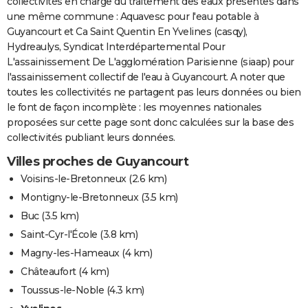
collectivités en charge du traitement des eaux présentes dans
une même commune : Aquavesc pour l'eau potable à
Guyancourt et Ca Saint Quentin En Yvelines (casqy),
Hydreaulys, Syndicat Interdépartemental Pour
L'assainissement De L'agglomération Parisienne (siaap) pour
l'assainissement collectif de l'eau à Guyancourt. A noter que
toutes les collectivités ne partagent pas leurs données ou bien
le font de façon incomplète : les moyennes nationales
proposées sur cette page sont donc calculées sur la base des
collectivités publiant leurs données.
Villes proches de Guyancourt
Voisins-le-Bretonneux
(2.6 km)
Montigny-le-Bretonneux
(3.5 km)
Buc
(3.5 km)
Saint-Cyr-l'École
(3.8 km)
Magny-les-Hameaux
(4 km)
Châteaufort
(4 km)
Toussus-le-Noble
(4.3 km)