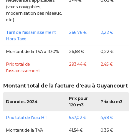
Redevances applicables
3,44 €
0,03 €
(voies navigables,
modernisation des réseaux,
etc.)
Tarif de l'assainissement
266,76 €
2,22 €
Hors Taxe
Montant de la TVA à 10,0%
26,68 €
0,22 €
Prix total de
293,44 €
2,45 €
l'assainissement
Montant total de la facture d'eau à Guyancourt
Prix pour
Données 2024
Prix du m3
120 m3
Prix total de l'eau HT
537,02 €
4,48 €
Montant de la TVA
41,54 €
0,35 €