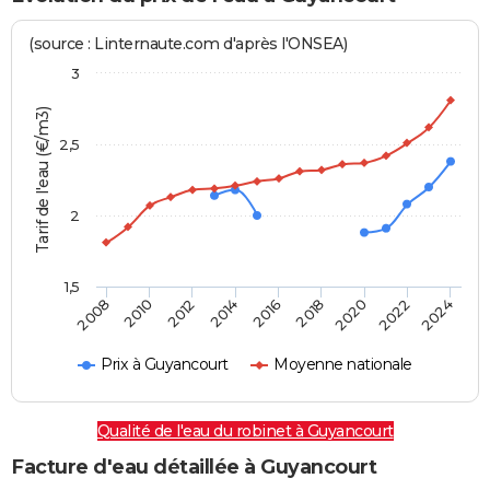
(source : Linternaute.com d'après l'ONSEA)
3
Tarif de l'eau (€/m3)
2,5
2
1,5
2016
2014
2024
2012
2022
2010
2020
2008
2018
Prix à Guyancourt
Moyenne nationale
Qualité de l'eau du robinet à Guyancourt
Facture d'eau détaillée à Guyancourt