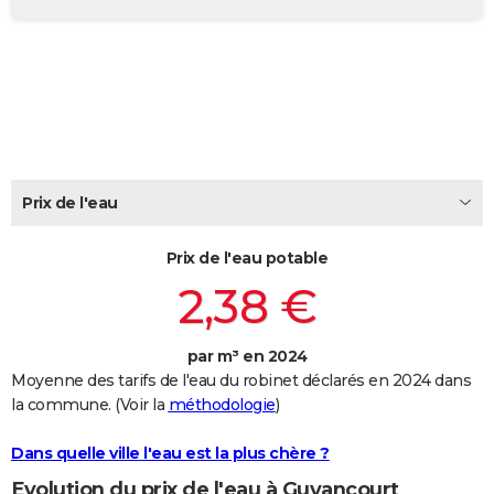
City break
Voyage de noces
Climat
Destinations
Voyage nature
Forum
+
PHOTO
GUIDES D'ACHAT
BONS PLANS
CARTE DE VOEUX
Carte Bonne année
Carte Pâques
Carte de Noël
Carte Saint-Valentin
Carte d'anniversaire
Prix de l'eau
DICTIONNAIRE
Biographies
Expressions
Dictionnaire
Citations
Proverbes
PROGRAMME TV
Prix de l'eau potable
2,38 €
COPAINS D'AVANT
Se connecter
Collèges
Universités
Service militaire
S'inscrire
Lycées
Primaires
Entreprises
Avis de recherche
AVIS DE DÉCÈS
par m³ en 2024
Moyenne des tarifs de l'eau du robinet déclarés en 2024 dans
FORUM
la commune. (Voir la
méthodologie
)
Lifestyle
Sport
Television
Cinema
Bricolage
Culture
Auto
Voyage
Dans quelle ville l'eau est la plus chère ?
Evolution du prix de l'eau à Guyancourt