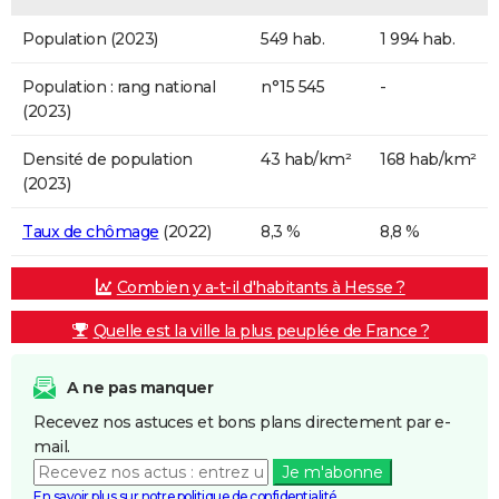
Population (2023)
549 hab.
1 994 hab.
Population : rang national
n°15 545
-
(2023)
Densité de population
43 hab/km²
168 hab/km²
(2023)
Taux de chômage
(2022)
8,3 %
8,8 %
Combien y a-t-il d'habitants à Hesse ?
Quelle est la ville la plus peuplée de France ?
A ne pas manquer
Recevez nos astuces et bons plans directement par e-
mail.
Je m'abonne
En savoir plus sur notre politique de confidentialité