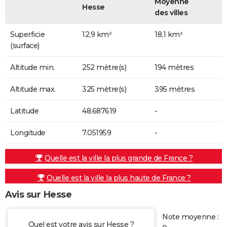
Moyenne
Hesse
des villes
Superficie
12,9 km²
18,1 km²
(surface)
Altitude min.
252 mètre(s)
194 mètres
Altitude max.
325 mètre(s)
395 mètres
Latitude
48.687619
-
Longitude
7.051959
-
Quelle est la ville la plus grande de France ?
Quelle est la ville la plus haute de France ?
Avis sur Hesse
Note moyenne :
Quel est votre avis sur Hesse ?