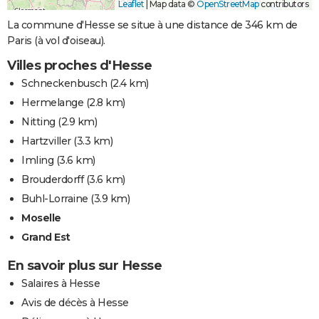
Leaflet
|
Map data ©
OpenStreetMap
contributors
La commune d'Hesse se situe à une distance de 346 km de
Paris (à vol d'oiseau).
Villes proches d'Hesse
Schneckenbusch
(2.4 km)
Hermelange
(2.8 km)
Nitting
(2.9 km)
Hartzviller
(3.3 km)
Imling
(3.6 km)
Brouderdorff
(3.6 km)
Buhl-Lorraine
(3.9 km)
Moselle
Grand Est
En savoir plus sur Hesse
Salaires à Hesse
Avis de décès à Hesse