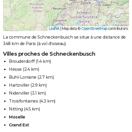
Leaflet
|
Map data ©
OpenStreetMap
contributors
La commune de Schneckenbusch se situe à une distance de
348 km de Paris (à vol d'oiseau).
Villes proches de Schneckenbusch
Brouderdorff
(1.4 km)
Hesse
(2.4 km)
Buhl-Lorraine
(2.7 km)
Hartzviller
(2.9 km)
Niderviller
(3.1 km)
Troisfontaines
(4.3 km)
Nitting
(4.5 km)
Moselle
Grand Est