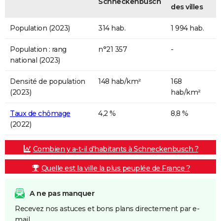
Schneckenbusch
des villes
Population (2023)
314 hab.
1 994 hab.
Population : rang
n°21 357
-
national (2023)
Densité de population
148 hab/km²
168
(2023)
hab/km²
Taux de chômage
4,2 %
8,8 %
(2022)
Combien y a-t-il d'habitants à Schneckenbusch ?
Quelle est la ville la plus peuplée de France ?
A ne pas manquer
Recevez nos astuces et bons plans directement par e-
mail.