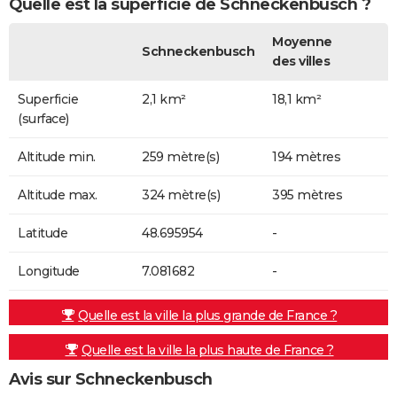
Quelle est la superficie de Schneckenbusch ?
Moyenne
Schneckenbusch
des villes
Superficie
2,1 km²
18,1 km²
(surface)
Altitude min.
259 mètre(s)
194 mètres
Altitude max.
324 mètre(s)
395 mètres
Latitude
48.695954
-
Longitude
7.081682
-
Quelle est la ville la plus grande de France ?
Quelle est la ville la plus haute de France ?
Avis sur Schneckenbusch