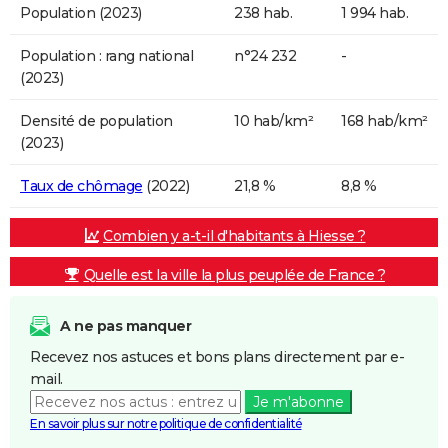
Population (2023)
238 hab.
1 994 hab.
Population : rang national
n°24 232
-
(2023)
Densité de population
10 hab/km²
168 hab/km²
(2023)
Taux de chômage
(2022)
21,8 %
8,8 %
Combien y a-t-il d'habitants à Hiesse ?
Quelle est la ville la plus peuplée de France ?
A ne pas manquer
Recevez nos astuces et bons plans directement par e-
mail.
Je m'abonne
En savoir plus sur notre politique de confidentialité