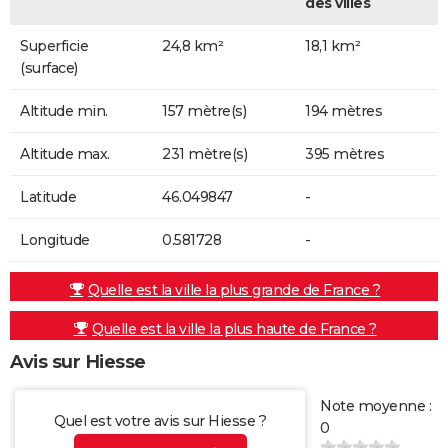
des villes
Superficie
24,8 km²
18,1 km²
(surface)
Altitude min.
157 mètre(s)
194 mètres
Altitude max.
231 mètre(s)
395 mètres
Latitude
46.049847
-
Longitude
0.581728
-
Quelle est la ville la plus grande de France ?
Quelle est la ville la plus haute de France ?
Avis sur Hiesse
Note moyenne :
Quel est votre avis sur Hiesse ?
0