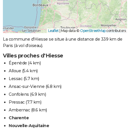
Leaflet
|
Map data ©
OpenStreetMap
contributors
La commune d'Hiesse se situe à une distance de 339 km de
Paris (à vol d'oiseau).
Villes proches d'Hiesse
Épenède
(4 km)
Alloue
(5.4 km)
Lessac
(5.7 km)
Ansac-sur-Vienne
(6.8 km)
Confolens
(6.9 km)
Pressac
(7.7 km)
Ambernac
(8.6 km)
Charente
Nouvelle-Aquitaine