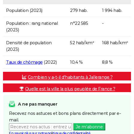
Population (2023)
279 hab.
1 994 hab.
Population : rang national
n°22 585
-
(2023)
Densité de population
52 hab/km²
168 hab/km²
(2023)
Taux de chômage
(2022)
10,4 %
8,8 %
Combien y a-t-il d'habitants à Jallerange ?
Quelle est la ville la plus peuplée de France ?
A ne pas manquer
Recevez nos astuces et bons plans directement par e-
mail.
Je m'abonne
En savoir plus sur notre politique de confidentialité