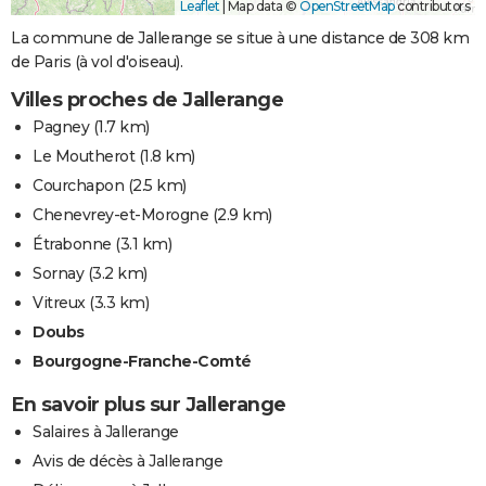
Leaflet
|
Map data ©
OpenStreetMap
contributors
La commune de Jallerange se situe à une distance de 308 km
de Paris (à vol d'oiseau).
Villes proches de Jallerange
Pagney
(1.7 km)
Le Moutherot
(1.8 km)
Courchapon
(2.5 km)
Chenevrey-et-Morogne
(2.9 km)
Étrabonne
(3.1 km)
Sornay
(3.2 km)
Vitreux
(3.3 km)
Doubs
Bourgogne-Franche-Comté
En savoir plus sur Jallerange
Salaires à Jallerange
Avis de décès à Jallerange