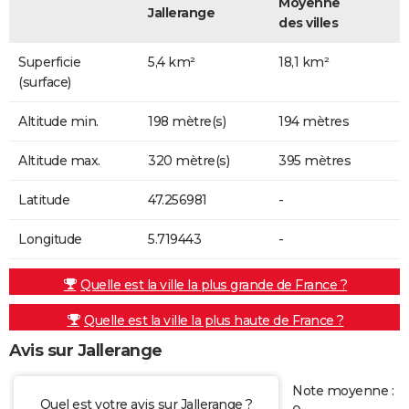
Moyenne
Jallerange
des villes
Superficie
5,4 km²
18,1 km²
(surface)
Altitude min.
198 mètre(s)
194 mètres
Altitude max.
320 mètre(s)
395 mètres
Latitude
47.256981
-
Longitude
5.719443
-
Quelle est la ville la plus grande de France ?
Quelle est la ville la plus haute de France ?
Avis sur Jallerange
Note moyenne :
Quel est votre avis sur Jallerange ?