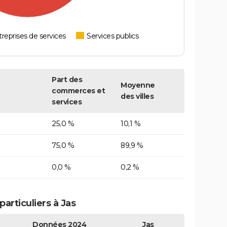
reprises de services
Services publics
Part des
Moyenne
commerces et
des villes
services
25,0 %
10,1 %
75,0 %
89,9 %
0,0 %
0,2 %
articuliers à Jas
Données 2024
Jas