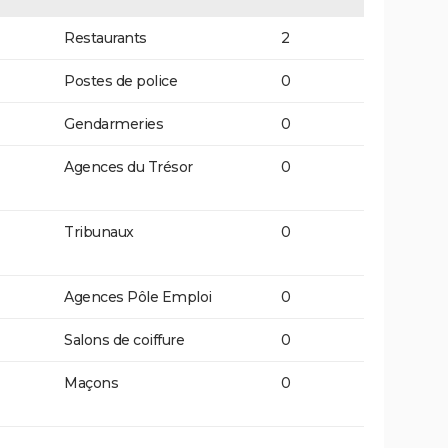
Restaurants
2
Postes de police
0
Gendarmeries
0
Agences du Trésor
0
Tribunaux
0
Agences Pôle Emploi
0
Salons de coiffure
0
Maçons
0