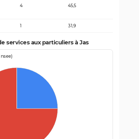
4
45,5
1
31,9
 services aux particuliers à Jas
Insee)