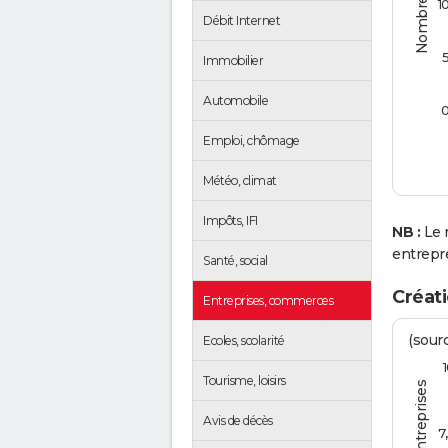
1
Débit Internet
Immobilier
Automobile
Emploi, chômage
Météo, climat
Impôts, IFI
NB :
Le 
entrepr
Santé, social
Créati
Entreprises, commerces
(sourc
Ecoles, scolarité
Tourisme, loisirs
Avis de décès
7