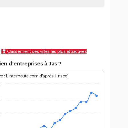
Classement des villes les plus attractives
n d'entreprises à Jas ?
e : Linternaute.com d'après l'Insee)
5
0
5