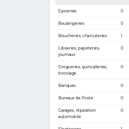
Epiceries
0
Boulangeries
0
Boucheries, charcuteries
1
Librairies, papeteries,
0
journaux
Drogueries, quincalleries,
0
bricolage
Banques
0
Bureaux de Poste
0
Garages, réparation
0
automobile