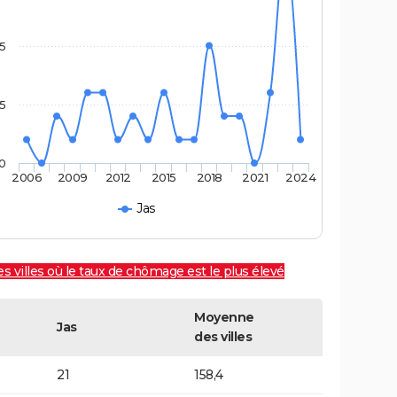
5
,5
0
2006
2009
2012
2015
2018
2021
2024
Jas
es villes où le taux de chômage est le plus élevé
Moyenne
Jas
des villes
21
158,4