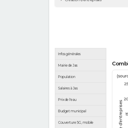
Infos générales
Combie
Mairie de Jas
(sourc
Population
2
Salaires à Jas
2
Prix de l'eau
Nombre d'entreprises
Budget municipal
1
Couverture 5G, mobile