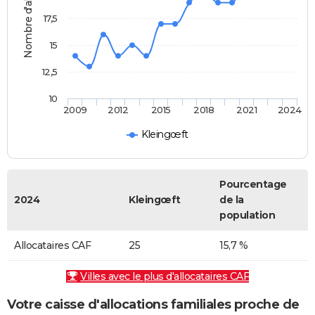
Nombre d'allocataires
17,5
15
12,5
10
2009
2012
2015
2018
2021
2024
Kleingœft
Pourcentage
2024
Kleingœft
de la
population
Allocataires CAF
25
15,7 %
Villes avec le plus d'allocataires CAF
Votre caisse d'allocations familiales proche de