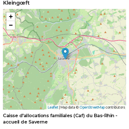
Kleingœft
+
−
Leaflet
|
Map data ©
OpenStreetMap
contributors
Caisse d'allocations familiales (Caf) du Bas-Rhin -
accueil de Saverne