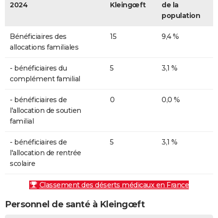
2024
Kleingœft
de la
population
Bénéficiaires des
15
9,4 %
allocations familiales
- bénéficiaires du
5
3,1 %
complément familial
- bénéficiaires de
0
0,0 %
l'allocation de soutien
familial
- bénéficiaires de
5
3,1 %
l'allocation de rentrée
scolaire
Classement des déserts médicaux en France
Personnel de santé à Kleingœft