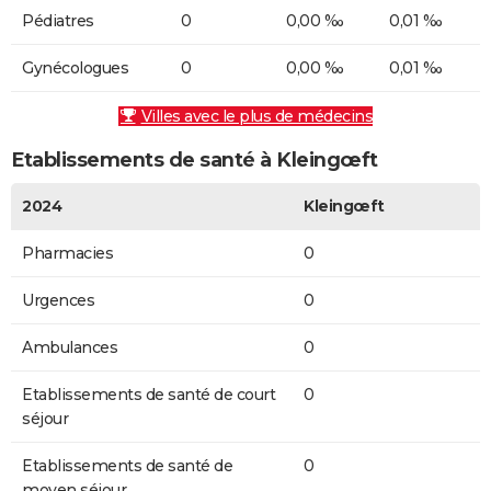
Pédiatres
0
0,00 ‰
0,01 ‰
Gynécologues
0
0,00 ‰
0,01 ‰
Villes avec le plus de médecins
Etablissements de santé à Kleingœft
2024
Kleingœft
Pharmacies
0
Urgences
0
Ambulances
0
Etablissements de santé de court
0
séjour
Etablissements de santé de
0
moyen séjour