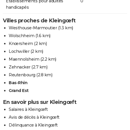
Etablissements pour adultes
0
handicapés
Villes proches de Kleingœft
Westhouse-Marmoutier
(1.3 km)
Wolschheim
(1.6 km)
Knœrsheim
(2 km)
Lochwiller
(2 km)
Maennolsheim
(2.2 km)
Zehnacker
(2.7 km)
Reutenbourg
(2.8 km)
Bas-Rhin
Grand Est
En savoir plus sur Kleingœft
Salaires à Kleingœft
Avis de décès à Kleingœft
Délinquance à Kleingœft