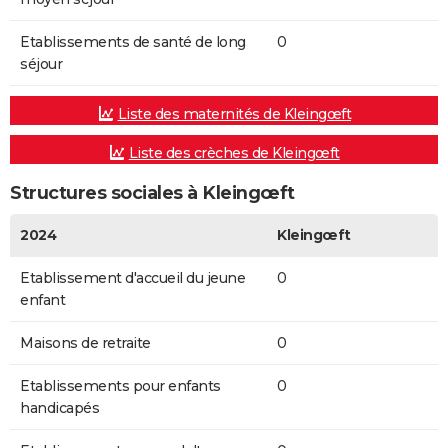
Etablissements de santé de long
0
séjour
Liste des maternités de Kleingœft
Liste des crèches de Kleingœft
Structures sociales à Kleingœft
2024
Kleingœft
Etablissement d'accueil du jeune
0
enfant
Maisons de retraite
0
Etablissements pour enfants
0
handicapés