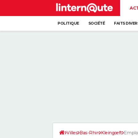
AC
POLITIQUE
SOCIÉTÉ
FAITS DIVER
Villes
Bas-Rhin
Kleingœft
Emplo