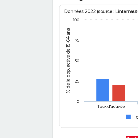
Données 2022 (source : Linternaute
100
% de la pop. active de 15-64 ans
75
50
25
0
Taux d'activité
H