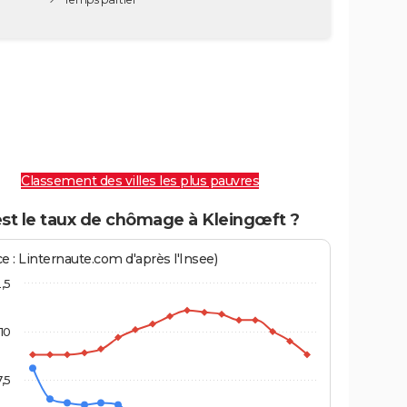
Classement des villes les plus pauvres
est le taux de chômage à Kleingœft ?
e : Linternaute.com d'après l'Insee)
2,5
10
7,5