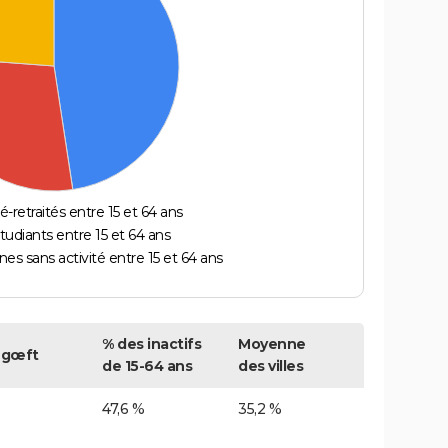
é-retraités entre 15 et 64 ans
étudiants entre 15 et 64 ans
es sans activité entre 15 et 64 ans
% des inactifs
Moyenne
ngœft
de 15-64 ans
des villes
47,6 %
35,2 %