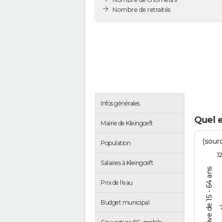
Nombre de retraités
Infos générales
Quel 
Mairie de Kleingœft
(sourc
Population
1
Salaires à Kleingœft
% de la pop. active de 15 - 64 ans
Prix de l'eau
Budget municipal