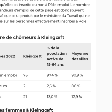
qu'elle soit inscrite ou non à Pôle emploi. Le nombre
ndeurs d'emploi de cette page est donc souvent
vé que celui produit par le ministère du Travail, qui ne
e sur les personnes effectivement inscrites à Pôle
e de chômeurs à Kleingœft
% de la
population
Moyenne
es 2022
Kleingœft
active de
des villes
15-64 ans
 en emploi
76
97,4 %
90,9 %
urs
2
2,6 %
8,8 %
s
21
13,0 %
12,9 %
s femmes à Kleingœft