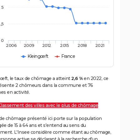
5
,5
0
2006
2009
2012
2015
2018
2021
Kleingœft
France
œft, le taux de chômage a atteint
2,6 %
en 2022, ce
résente 2 chômeurs dans la commune et 76
s en activité.
Classement des villes avec le plus de chômage
de chômage présenté ici porte sur la population
gée de 15 à 64 ans et s'entend au sens du
ment. L'Insee considère comme étant au chômage,
rsonne active se déclarant à la recherche d'un