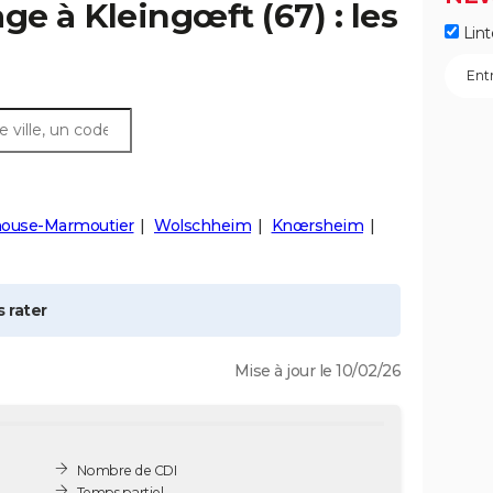
age à
Kleingœft
(67) : les
Lint
ouse-Marmoutier
Wolschheim
Knœrsheim
 rater
Mise à jour le 10/02/26
Nombre de CDI
Temps partiel