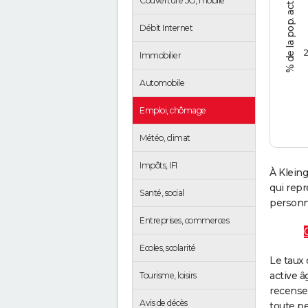
Couverture 5G, mobile
Débit Internet
2
Immobilier
Automobile
Emploi, chômage
Météo, climat
Impôts, IFI
À Kleing
qui rep
Santé, social
personne
Entreprises, commerces
Ecoles, scolarité
Le taux 
active â
Tourisme, loisirs
recense
Avis de décès
toute pe