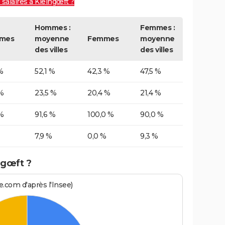
 salaires à Kleingœft ?
Hommes :
Femmes :
mes
moyenne
Femmes
moyenne
des villes
des villes
%
52,1 %
42,3 %
47,5 %
%
23,5 %
20,4 %
21,4 %
%
91,6 %
100,0 %
90,0 %
7,9 %
0,0 %
9,3 %
ngœft ?
.com d'après l'Insee)