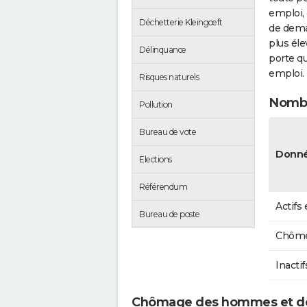
emploi, 
Déchetterie Kleingœft
de dema
plus éle
Délinquance
porte qu
emploi.
Risques naturels
Nombr
Pollution
Bureau de vote
Donné
Elections
Référendum
Actifs
Bureau de poste
Chôme
Inactif
Chômage des hommes et de