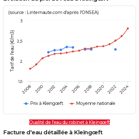
(source : Linternaute.com d'après l'ONSEA)
3
Tarif de l'eau (€/m3)
2,5
2
1,5
2016
2014
2024
2012
2022
2010
2020
2008
2018
Prix à Kleingœft
Moyenne nationale
Qualité de l'eau du robinet à Kleingœft
Facture d'eau détaillée à Kleingœft