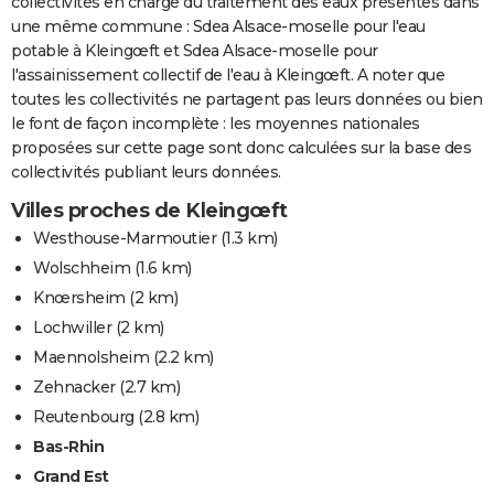
collectivités en charge du traitement des eaux présentes dans
une même commune : Sdea Alsace-moselle pour l'eau
potable à Kleingœft et Sdea Alsace-moselle pour
l'assainissement collectif de l'eau à Kleingœft. A noter que
toutes les collectivités ne partagent pas leurs données ou bien
le font de façon incomplète : les moyennes nationales
proposées sur cette page sont donc calculées sur la base des
collectivités publiant leurs données.
Villes proches de Kleingœft
Westhouse-Marmoutier
(1.3 km)
Wolschheim
(1.6 km)
Knœrsheim
(2 km)
Lochwiller
(2 km)
Maennolsheim
(2.2 km)
Zehnacker
(2.7 km)
Reutenbourg
(2.8 km)
Bas-Rhin
Grand Est