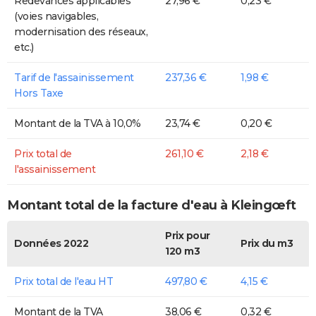
Redevances applicables
27,96 €
0,23 €
(voies navigables,
modernisation des réseaux,
etc.)
Tarif de l'assainissement
237,36 €
1,98 €
Hors Taxe
Montant de la TVA à 10,0%
23,74 €
0,20 €
Prix total de
261,10 €
2,18 €
l'assainissement
Montant total de la facture d'eau à Kleingœft
Prix pour
Données 2022
Prix du m3
120 m3
Prix total de l'eau HT
497,80 €
4,15 €
Montant de la TVA
38,06 €
0,32 €