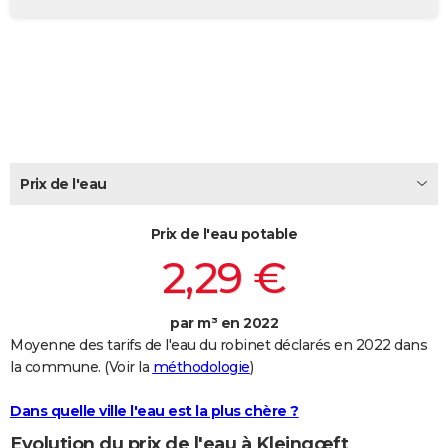
City break
Voyage de noces
Climat
Destinations
Voyage nature
Forum
+
PHOTO
GUIDES D'ACHAT
BONS PLANS
CARTE DE VOEUX
Carte Bonne année
Carte Pâques
Carte de Noël
Carte Saint-Valentin
Carte d'anniversaire
Prix de l'eau
DICTIONNAIRE
Biographies
Expressions
Dictionnaire
Citations
Proverbes
PROGRAMME TV
Prix de l'eau potable
2,29 €
COPAINS D'AVANT
Se connecter
Collèges
Universités
Service militaire
S'inscrire
Lycées
Primaires
Entreprises
Avis de recherche
AVIS DE DÉCÈS
par m³ en 2022
Moyenne des tarifs de l'eau du robinet déclarés en 2022 dans
FORUM
la commune. (Voir la
méthodologie
)
Lifestyle
Sport
Television
Cinema
Bricolage
Culture
Auto
Voyage
Dans quelle ville l'eau est la plus chère ?
Evolution du prix de l'eau à Kleingœft