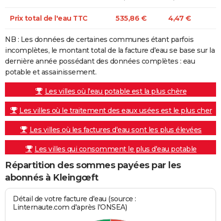
Prix total de l'eau TTC
535,86 €
4,47 €
NB : Les données de certaines communes étant parfois
incomplètes, le montant total de la facture d'eau se base sur la
dernière année possédant des données complètes : eau
potable et assainissement.
Les villes où l'eau potable est la plus chère
Les villes où le traitement des eaux usées est le plus cher
Les villes où les factures d'eau sont les plus élevées
Les villes qui consomment le plus d'eau potable
Répartition des sommes payées par les
abonnés à Kleingœft
Détail de votre facture d'eau (source :
Linternaute.com d'après l'ONSEA)